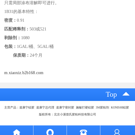
只需局部涂布溶解即可进行。
1B31的基本特性：
密度：
0.91
匹配稀释剂：
503或521
剥除剂：
1080
包装：
1GAL/桶、5GAL/桶
保质期：
24个月
m.xiaoxiz.b2b168.com
Top
主营产品：道康宁硅胶 道康宁总代理 道康宁密封胶 施敏打硬硅胶 3M胶粘剂 KONISHI硅胶
版权所有：北京小溪曾氏胶粘科技有限公司