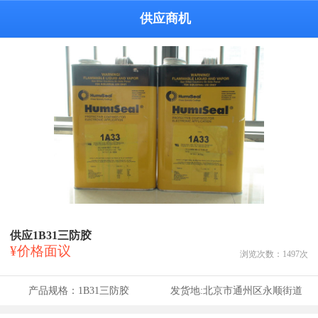
供应商机
供应1B31三防胶
¥价格面议
浏览次数：
1497
次
产品规格：
1B31三防胶
发货地:
北京市通州区永顺街道