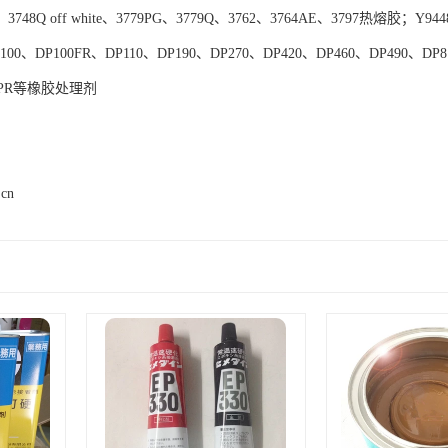
Q、3748Q off white、3779PG、3779Q、3762、3764AE、3797热熔胶
、DP100FR、DP110、DP190、DP270、DP420、DP460、DP490、DP81
、TPR等橡胶处理剂
.cn