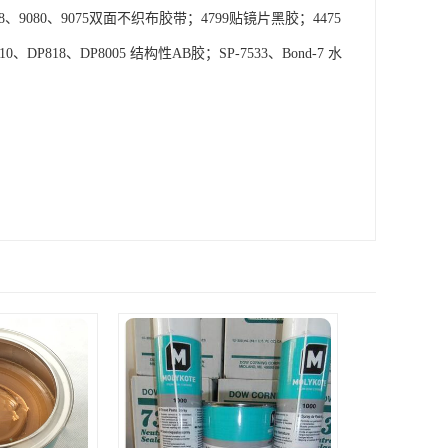
；Y9448、9080、9075双面不织布胶带；4799贴镜片黑胶；4475
0、DP818、DP8005 结构性AB胶；SP-7533、Bond-7 水