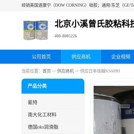
北京小溪曾氏胶粘科
400-8005226
公司首页
供应商机
企业视频
当前位置：
首页
->
供应商机
-> 供应日本信越KS609H
产品分类
氰特
南大化工材料
德国oks润滑脂