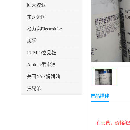
回天胶业
东芝迈图
易力高Electrolube
美孚
FUMIO富见雄
Araldite爱牢达
美国NYE润滑油
把兄弟
产品描述
天山可塞新
鼎恒达
有现货，价格绝
日立化成