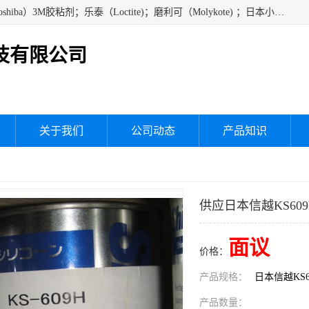
经销美国道康宁（DOW CORNING）硅胶；通用/东芝（GE/Toshiba）3M胶粘剂；乐泰（Loctite)；磨利可（Molykote) ；日本小西（KONISHI）硅胶；施敏打硬,硅胶；信越 产品；关东化成防潮披腹胶 ；三键；索尼；韩国Diabond，等各种电子电机电器进口硅胶产品、硅脂、硅油，经销美国道康宁（DOW CORNING）硅胶等
技有限公司
关于我们
公司动态
产品知识
供应日本信越KS609
面议
价格：
产品规格：
日本信越KS6
产品数量：