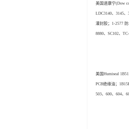
美国道康宁(Dow co
可赛新
LDC3140、3145、
施敏打硬,superx80
灌封胶；1-2577 防
美国PERMATEX胶粘剂
8880、SC102、T
ergo.厌氧胶
索尼化学
日本threebond胶粘剂
美国Humiseal 1
德国克鲁勃（KLUBE）
PCB绝缘油；1B15H
双键
503、600、604、6
韩国东部化学
德国Wurth集团Kislin
ergo.丙烯酸结构胶