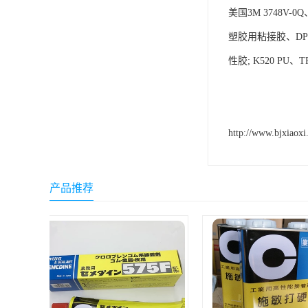
美国3M 3748V-0
ergo环氧树脂结构胶
塑胶用粘接胶、DP100
德莎tesa
性胶; K520 PU
关东化成
Molykote(磨力可)
日本AUTO化工
http://www.bjxiaoxi
野川化学
harves哈维斯
产品推荐
3M胶带
美国氰特CTTEC
Sankol(岸本)
乐泰 Loctite