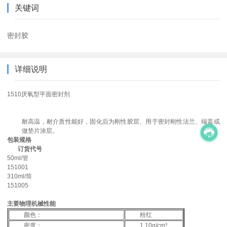
关键词
密封胶
详细说明
1510厌氧型平面密封剂
耐高温，耐介质性能好，固化后为刚性胶层、用于密封刚性法兰、端盖或
做垫片涂层。
包装规格
订货代号
50ml/管
151001
310ml/筒
151005
主要物理机械性能
颜色：
粉红
密度：
1.10g/cm³