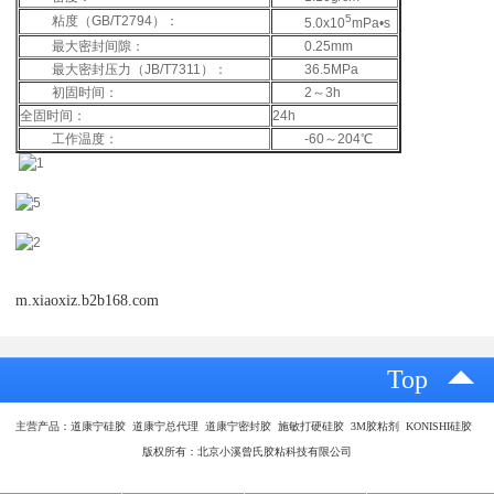
5
粘度（GB/T2794）：
5.0x10
mPa•s
最大密封间隙：
0.25mm
最大密封压力（JB/T7311）：
36.5MPa
初固时间：
2～3h
全固时间：
24h
工作温度：
-60～204℃
m.xiaoxiz.b2b168.com
Top
主营产品：道康宁硅胶 道康宁总代理 道康宁密封胶 施敏打硬硅胶 3M胶粘剂 KONISHI硅胶
版权所有：北京小溪曾氏胶粘科技有限公司