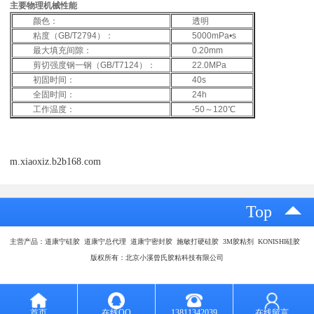
主要物理机械性能
颜色：
透明
粘度（GB/T2794）：
5000mPa•s
最大填充间隙：
0.20mm
剪切强度钢一钢（GB/T7124）：
22.0MPa
初固时间：
40s
全固时间：
24h
工作温度：
-50～120℃
m.xiaoxiz.b2b168.com
Top
主营产品：道康宁硅胶 道康宁总代理 道康宁密封胶 施敏打硬硅胶 3M胶粘剂 KONISHI硅胶
版权所有：北京小溪曾氏胶粘科技有限公司
首页
在线QQ
13811342039
在线留言