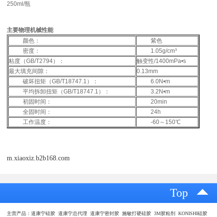
250ml/瓶
主要物理机械性能
颜色：
紫色
密度：
1.05g/cm³
粘度（GB/T2794）：
触变性/1400mPa•s
最大填充间隙：
0.13mm
破坏扭矩（GB/T18747.1）：
6.0N•m
平均拆卸扭矩（GB/T18747.1）：
3.2N•m
初固时间：
20min
全固时间：
24h
工作温度：
-60～150℃
m.xiaoxiz.b2b168.com
Top
主营产品：道康宁硅胶 道康宁总代理 道康宁密封胶 施敏打硬硅胶 3M胶粘剂 KONISHI硅胶