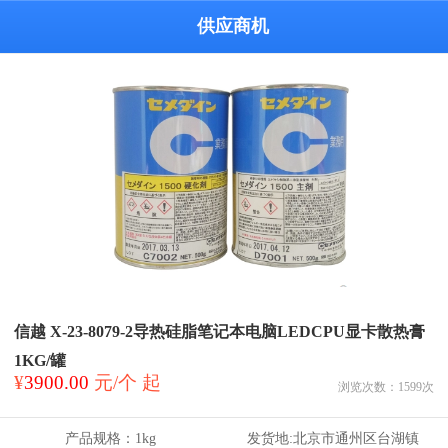
供应商机
信越 X-23-8079-2导热硅脂笔记本电脑LEDCPU显卡散热膏
1KG/罐
¥
3900.00
元/个 起
浏览次数：
1599
次
产品规格：
1kg
发货地:
北京市通州区台湖镇