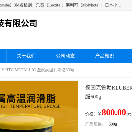
经销美国道康宁（DOW CORNING）硅胶；通用/东芝（GE/Toshiba）3M胶粘剂；乐泰（Loctite)；磨利可（Molykote) ；日本小西（KONISHI）硅胶；施敏打硬,硅胶；信越 产品；关东化成防潮披腹胶 ；三键；索尼；韩国Diabond，等各种电子电机电器进口硅胶产品、硅脂、硅油，经销美国道康宁（DOW CORNING）硅胶等
技有限公司
关于我们
公司动态
产品知识
LY HTC METALLIC 金属高温润滑脂600g
德国克鲁勃KLUBER 
脂600g
800.00
价格：￥
元
产品规格：
600g