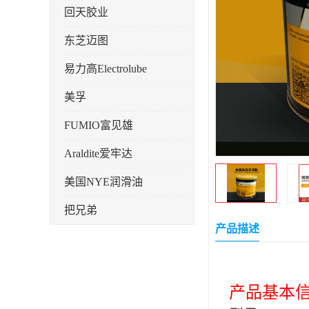
回天胶业
东芝迈图
易力高Electrolube
美孚
FUMIO富见雄
Araldite爱牢达
美国NYE润滑油
把兄弟
产品描述
天山可塞新
鼎恒达
产品基本
日立化成