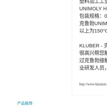
塑料加工工业
ergo环氧树脂结构胶
UNIMOL
包装规格：0
德莎tesa
克鲁勃UNIM
关东化成
以上为15
Molykote(磨力可)
日本AUTO化工
KLUBER
很高兴帮您
野川化学
过克鲁勃接
harves哈维斯
业研发人员
3M胶带
美国氰特CTTEC
http://www.bjxiaoxi
Sankol(岸本)
产品推荐
乐泰 Loctite