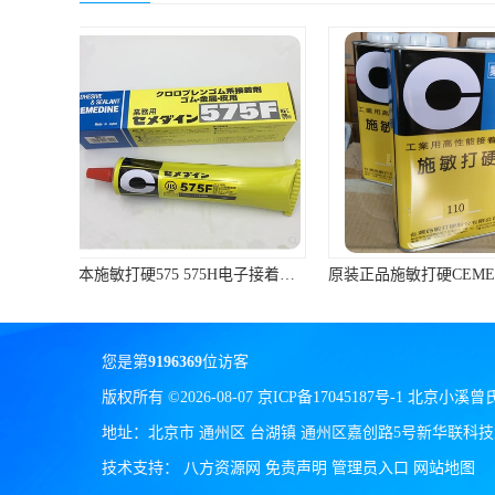
小西 KONISHI
三键Threebond
信越 shinetsu
道康宁Dow Corning
humiseal三防漆,1B31
原装正品施敏打硬CEMEDINE闽台产110汽车刹车片黄胶/专用胶1KG/罐
您是第
9196369
位访客
版权所有 ©2026-08-07
京ICP备17045187号-1
北京小溪曾
地址：北京市 通州区 台湖镇 通州区嘉创路5号新华联科技大
技术支持：
八方资源网
免责声明
管理员入口
网站地图