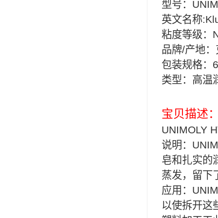
型号：UNIMO
可赛新
英文名称:Klub
施敏打硬,superx80
粘度
品牌/产地
美国PERMATEX胶粘剂
包装规格：6
ergo.厌氧胶
类型：高温
索尼化学
日本threebond胶粘剂
宝贝描述
UNIMOLY
德国克鲁勃（KLUBE）
说明：UNI
双键
皂和扎实的润
韩国东部化学
蒸发，留下
应用：UNI
德国Wurth集团Kislin
以使拆开这
ergo.丙烯酸结构胶