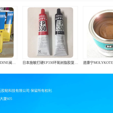
日本施敏打硬EP330环氧树脂胶复合材料黏胶玻璃钢粘结320ML/组
道康宁MOLYKOTE P-40 Paste润滑脂棕色不含金属滑动轴承润滑油膏
氏胶粘科技有限公司
保留所有权利.
厦605