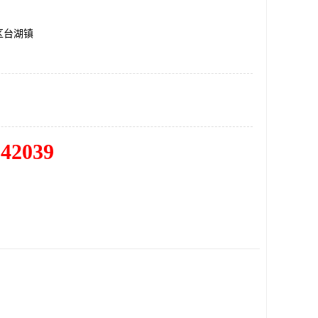
区台湖镇
342039