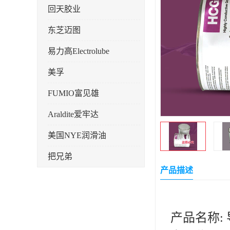
回天胶业
东芝迈图
易力高Electrolube
美孚
FUMIO富见雄
Araldite爱牢达
美国NYE润滑油
把兄弟
产品描述
天山可塞新
鼎恒达
产品名称: 
日立化成