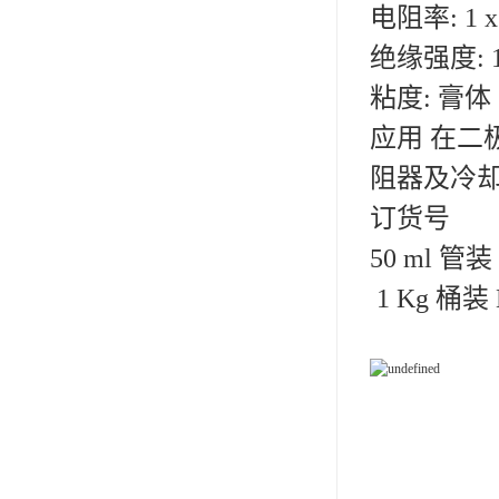
电阻率: 1 x 
小西 KONISHI
绝缘强度: 1
三键Threebond
粘度: 膏体
信越 shinetsu
应用 在
道康宁Dow Corning
阻器及冷却
humiseal三防漆,1B31
订货号
50 ml 管
1 Kg 桶装 