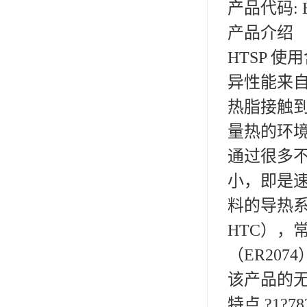
产品代码: 
可赛新
产品介绍
施敏打硬,superx80
HTSP 
美国PERMATEX胶粘剂
异性能来
ergo.厌氧胶
热脂接触到
索尼化学
量热的环
通过很多
日本threebond胶粘剂
小，即是速
德国克鲁勃（KLUBE）
料的导热系数
双键
HTC），
韩国东部化学
（ER207
德国Wurth集团Kislin
该产品的无
ergo.丙烯酸结构胶
特点 ?1?