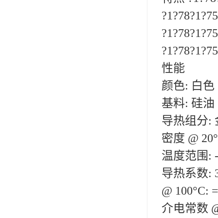
ergo环氧树脂结构胶
?1?78?1
?1?78?
德莎tesa
?1?78?
关东化成
性能
Molykote(磨力可)
颜色: 白色
日本AUTO化工
基料: 硅油
野川化学
导热组分:
harves哈维斯
密度 @ 20°C
3M胶带
温度范围: -5
美国氰特CTTEC
导热系数: 3
@ 100°C: 
Sankol(岸本)
介电常数 @ 1
乐泰 Loctite