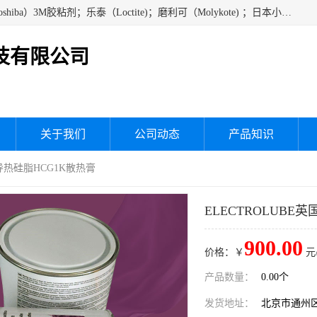
经销美国道康宁（DOW CORNING）硅胶；通用/东芝（GE/Toshiba）3M胶粘剂；乐泰（Loctite)；磨利可（Molykote) ；日本小西（KONISHI）硅胶；施敏打硬,硅胶；信越 产品；关东化成防潮披腹胶 ；三键；索尼；韩国Diabond，等各种电子电机电器进口硅胶产品、硅脂、硅油，经销美国道康宁（DOW CORNING）硅胶等
技有限公司
关于我们
公司动态
产品知识
高导热硅脂HCG1K散热膏
ELECTROLUBE
900.00
价格：￥
元
产品数量：
0.00个
发货地址：
北京市通州