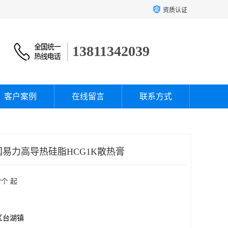
资质认证
13811342039
客户案例
在线留言
联系方式
英国易力高导热硅脂HCG1K散热膏
/个 起
区台湖镇