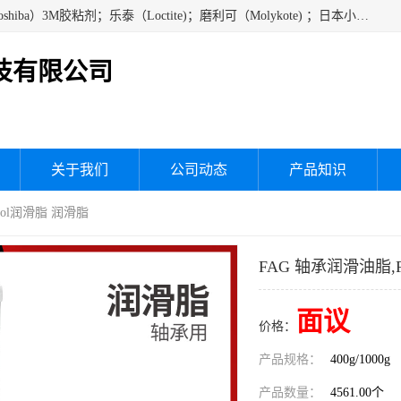
经销美国道康宁（DOW CORNING）硅胶；通用/东芝（GE/Toshiba）3M胶粘剂；乐泰（Loctite)；磨利可（Molykote) ；日本小西（KONISHI）硅胶；施敏打硬,硅胶；信越 产品；关东化成防潮披腹胶 ；三键；索尼；韩国Diabond，等各种电子电机电器进口硅胶产品、硅脂、硅油，经销美国道康宁（DOW CORNING）硅胶等
技有限公司
关于我们
公司动态
产品知识
anol润滑脂 润滑脂
FAG 轴承润滑油脂,F
面议
价格：
产品规格：
400g/1000g
产品数量：
4561.00个