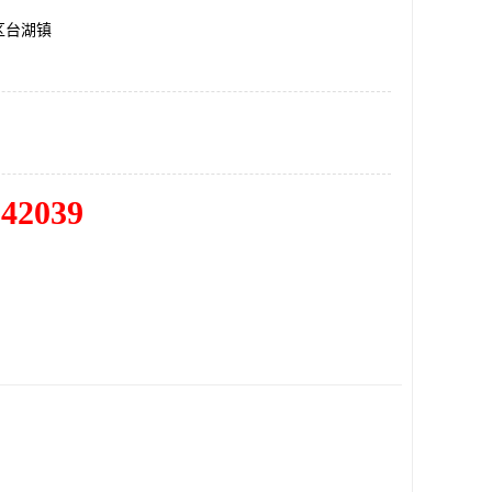
区台湖镇
342039