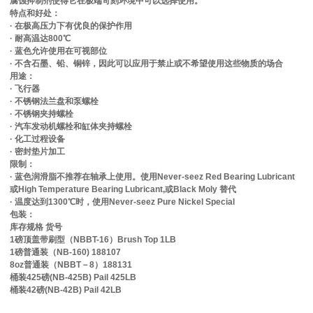
腐蚀抑制剂使得它在极端苛刻环境中可以选择使用。
特点和好处：
· 在极高压力下有优良的保护作用
· 耐高温达800℃
· 蓝色允许使用在可视部位
· 不含石墨、铅、铜锌，因此可以应用于禁止或不希望使用这些物质的场合
用途：
· 飞行器
· 不锈钢法兰盘和泵螺栓
· 不锈钢夹持螺栓
· 汽车发动机螺栓和缸体夹持螺栓
· 化工过程设备
· 密封垫片加工
限制：
· 蓝色润滑脂不推荐在轴承上使用。使用Never-seez Red Bearing Lubricant
或High Temperature Bearing Lubricant,或Black Moly 替代
· 温度达到1300℃时，使用Never-seez Pure Nickel Special
包装：
库存规格 货号
1磅顶盖带刷型（NBBT-16）Brush Top 1LB
1磅普通装（NB-160) 188107
8oz普通装（NBBT－8）188131
桶装425磅(NB-425B) Pail 425LB
桶装42磅(NB-42B) Pail 42LB