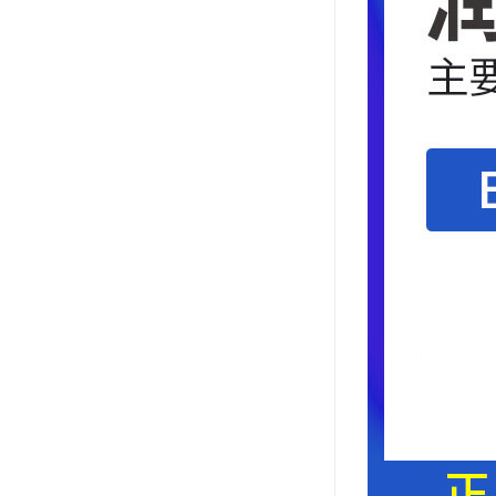
ergo环氧树脂结构胶
德莎tesa
关东化成
Molykote(磨力可)
日本AUTO化工
野川化学
harves哈维斯
3M胶带
美国氰特CTTEC
Sankol(岸本)
乐泰 Loctite