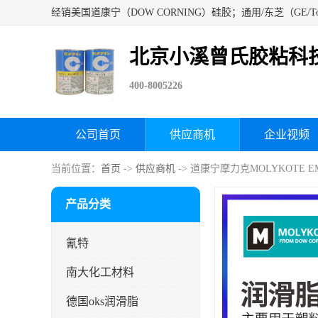
北京小溪曾氏胶粘科
400-8005226
公司首页
供应商机
企业视频
当前位置：
首页
->
供应商机
-> 道康宁摩力克MOLYKOTE E
产品分类
氰特
南大化工材料
德国oks润滑脂