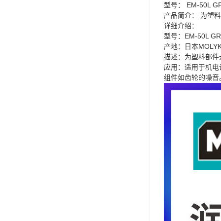
型号： EM-50L G
可赛新
产品简介： 为塑
详细介绍：
施敏打硬,superx80
型号：EM-50L GR
产地：日本MOLY
美国PERMATEX胶粘剂
描述：为塑料部件
应用：适用于机电
ergo.厌氧胶
组件如齿轮的噪音
索尼化学
日本threebond胶粘剂
德国克鲁勃（KLUBE）
双键
韩国东部化学
德国Wurth集团Kislin
ergo.丙烯酸结构胶