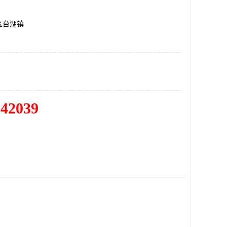
区台湖镇
342039