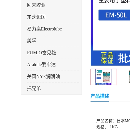
回天胶业
东芝迈图
易力高Electrolube
美孚
FUMIO富见雄
Araldite爱牢达
美国NYE润滑油
把兄弟
产品描述
天山可塞新
鼎恒达
产品名称：日本MO
日立化成
规格： 1KG