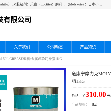
经销美国道康宁（DOW CORNING）硅胶；通用/东芝（GE/Toshiba）3M胶粘剂；乐泰（Loctite)；磨利可（Molykote) ；日本小西（KONISHI）硅胶；施敏打硬,硅胶；信越 产品；关东化成防潮披腹胶 ；三键；索尼；韩国Diabond，等各种电子电机电器进口硅胶产品、硅脂、硅油，经销美国道康宁（DOW CORNING）硅胶等
技有限公司
关于我们
公司动态
产品知识
M-50L GREASE塑料/金属齿轮润滑脂1KG
道康宁摩力克MOLYK
脂1KG
310.00
价格：￥
元
产品规格：
1kg