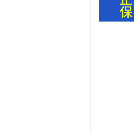
小西 KONISHI
三键Threebond
信越 shinetsu
道康宁Dow Corning
humiseal三防漆,1B31