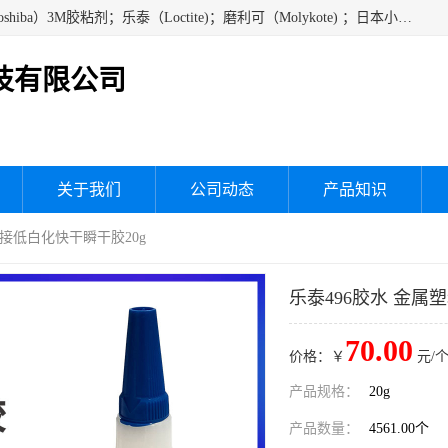
经销美国道康宁（DOW CORNING）硅胶；通用/东芝（GE/Toshiba）3M胶粘剂；乐泰（Loctite)；磨利可（Molykote) ；日本小西（KONISHI）硅胶；施敏打硬,硅胶；信越 产品；关东化成防潮披腹胶 ；三键；索尼；韩国Diabond，等各种电子电机电器进口硅胶产品、硅脂、硅油，经销美国道康宁（DOW CORNING）硅胶等
技有限公司
关于我们
公司动态
产品知识
粘接低白化快干瞬干胶20g
乐泰496胶水 金属
70.00
价格：￥
元/个
产品规格：
20g
产品数量：
4561.00个