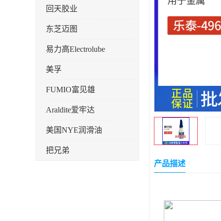
回天胶业
东芝迈图
易力高Electrolube
美孚
FUMIO富见雄
Araldite爱牢达
美国NYE润滑油
把兄弟
产品描述
天山可塞新
鼎恒达
日立化成