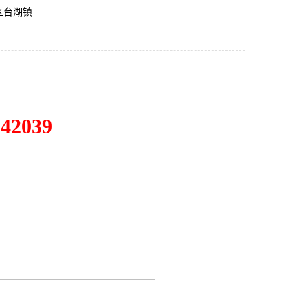
区台湖镇
342039