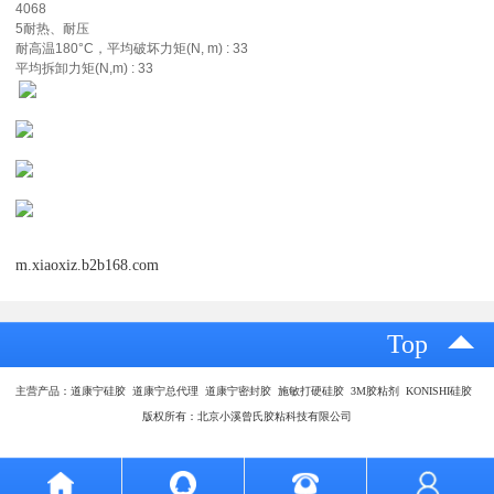
4068
5耐热、耐压
耐高温180°C，平均破坏力矩(N, m) : 33
平均拆卸力矩(N,m) : 33
m.xiaoxiz.b2b168.com
Top
主营产品：道康宁硅胶 道康宁总代理 道康宁密封胶 施敏打硬硅胶 3M胶粘剂 KONISHI硅胶
版权所有：北京小溪曾氏胶粘科技有限公司