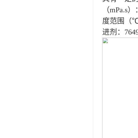
ergo环氧树脂结构胶
（mPa.s
度范围（℃）
德莎tesa
进剂：764
关东化成
Molykote(磨力可)
日本AUTO化工
野川化学
harves哈维斯
3M胶带
美国氰特CTTEC
Sankol(岸本)
乐泰 Loctite