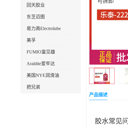
回天胶业
东芝迈图
易力高Electrolube
美孚
FUMIO富见雄
Araldite爱牢达
美国NYE润滑油
把兄弟
产品描述
天山可塞新
鼎恒达
胶水常见问
日立化成