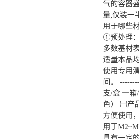
气的容器盛
可赛新
量,仅装一
施敏打硬,superx80
用于哪些材
美国PERMATEX胶粘剂
①预处理
ergo.厌氧胶
多数基材
索尼化学
适量本品
使用专用清
日本threebond胶粘剂
间。 ---------
德国克鲁勃（KLUBE）
支/盒 一箱
双键
色） ㈠产
韩国东部化学
方便使用，
德国Wurth集团Kislin
用于M2~
ergo.丙烯酸结构胶
具有一定的