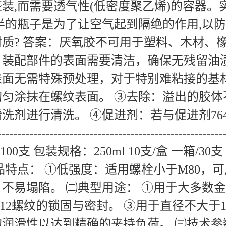
装,而需要透气性(低密度聚乙烯)的容器
半的瓶子是为了让空气起到隔绝的作用,以防
质? 答案：厌氧胶不可用于塑料、木材、
：装配部件的表面需要清洁，确保无残留油
表面无需特殊预处理，对于特别难粘接的基
均匀涂抹在螺纹表面。 ③去除：溢出的胶
洗剂进行清洗。 ④促进剂：若与促进剂76
-----------------------------------------------
/100支 包装规格：250ml 10支/盒 一箱/
品特点： ①低强度：适用螺栓小于M80，
不易塌陷。 ㈡典型用途： ①用于大多数
M12螺纹的锁固与密封。 ③用于直径不大于1/
润滑性以达到精确的夹持负荷。 ㈢技术参数