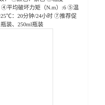
3.4 ④平均破坏力矩（N.m）:6 ⑤温
25℃：20分钟/24小时 ⑦推荐促
l瓶装、250ml瓶装