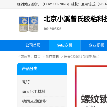
北京小溪曾氏胶粘科
400-8005226
公司首页
供应商机
企业视频
当前位置：
首页
->
供应商机
-> 乐泰222螺纹锁固剂50ml
产品分类
氰特
南大化工材料
德国oks润滑脂