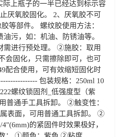
。实际上瓶子的一半已经达到标示容
止厌氧胶固化。 2、厌氧胶不可
橡胶等部件。 螺纹胶使用方法：
渍油污，如：机油、防锈油等。
材需进行预处理。 ②施胶：取用
体不会固化，只需擦除即可，也可
49配合使用，可有效缩短固化时
----------------------- 包装规格：250ml 10
30支 222螺纹锁固剂_低强度型（紫
可用普通手工具拆卸。 ②触变性：
金属表面，可用普通工具拆卸。 ②
4"(6mm)的紧固件时效果极好，
： ①颜色：紫色 ②粘度