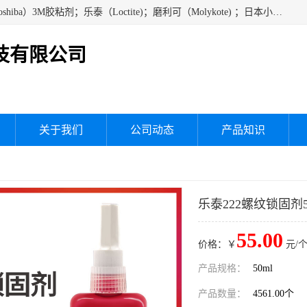
经销美国道康宁（DOW CORNING）硅胶；通用/东芝（GE/Toshiba）3M胶粘剂；乐泰（Loctite)；磨利可（Molykote) ；日本小西（KONISHI）硅胶；施敏打硬,硅胶；信越 产品；关东化成防潮披腹胶 ；三键；索尼；韩国Diabond，等各种电子电机电器进口硅胶产品、硅脂、硅油，经销美国道康宁（DOW CORNING）硅胶等
技有限公司
关于我们
公司动态
产品知识
乐泰222螺纹锁固剂5
55.00
价格：￥
元/个
产品规格：
50ml
产品数量：
4561.00个