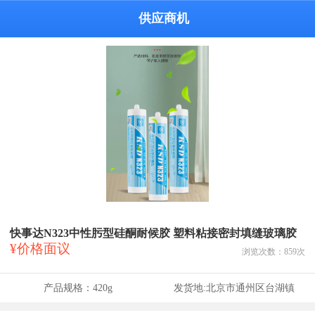
供应商机
快事达N323中性肟型硅酮耐候胶 塑料粘接密封填缝玻璃胶
¥价格面议
浏览次数：
859
次
产品规格：
420g
发货地:
北京市通州区台湖镇