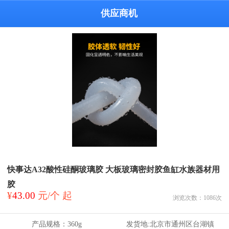
供应商机
快事达A32酸性硅酮玻璃胶 大板玻璃密封胶鱼缸水族器材用
胶
¥
43.00
元/个 起
浏览次数：
1086
次
产品规格：
360g
发货地:
北京市通州区台湖镇