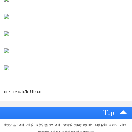
m.xiaoxiz.b2b168.com
Top
主营产品：道康宁硅胶 道康宁总代理 道康宁密封胶 施敏打硬硅胶 3M胶粘剂 KONISHI硅胶
版权所有：北京小溪曾氏胶粘科技有限公司