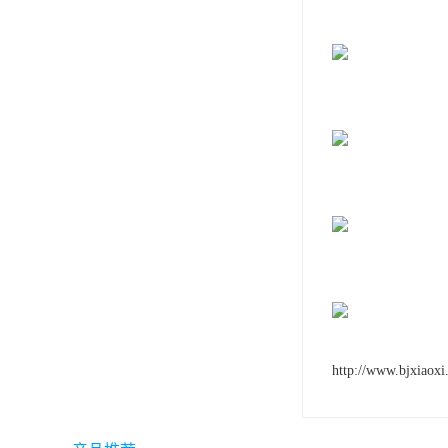
可赛新
施敏打硬,superx80
美国PERMATEX胶粘剂
ergo.厌氧胶
索尼化学
日本threebond胶粘剂
德国克鲁勃（KLUBE）
双键
韩国东部化学
http://www.bjxiaoxi
德国Wurth集团Kislin
ergo.丙烯酸结构胶