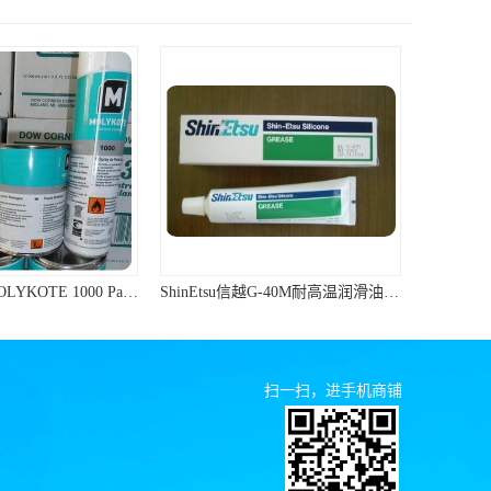
ShinEtsu信越G-40M耐高温润滑油硅脂油脂
扫一扫，进手机商铺