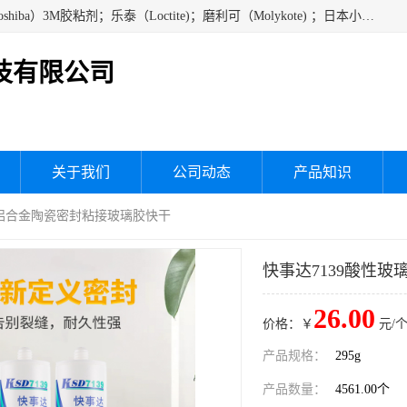
经销美国道康宁（DOW CORNING）硅胶；通用/东芝（GE/Toshiba）3M胶粘剂；乐泰（Loctite)；磨利可（Molykote) ；日本小西（KONISHI）硅胶；施敏打硬,硅胶；信越 产品；关东化成防潮披腹胶 ；三键；索尼；韩国Diabond，等各种电子电机电器进口硅胶产品、硅脂、硅油，经销美国道康宁（DOW CORNING）硅胶等
技有限公司
关于我们
公司动态
产品知识
玻璃铝合金陶瓷密封粘接玻璃胶快干
快事达7139酸性
26.00
价格：￥
元/个
产品规格：
295g
产品数量：
4561.00个