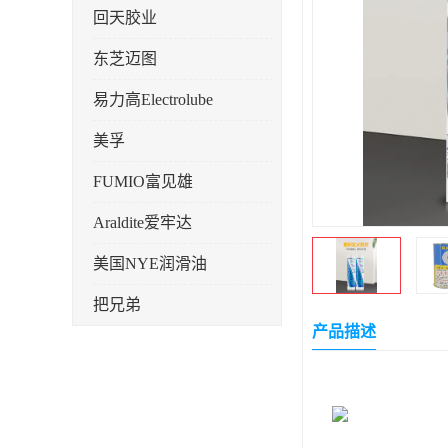
回天胶业
东芝迈图
易力高Electrolube
美孚
FUMIO富见雄
Araldite爱牢达
美国NYE润滑油
把兄弟
产品描述
天山可塞新
鼎恒达
日立化成