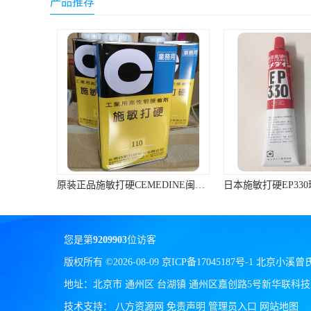
产品推荐
ergo环氧树脂结构胶
德莎tesa
关东化成
Molykote(磨力可)
日本AUTO化工
野川化学
原装正品施敏打硬CEMEDINE闽台产110汽车刹车片黄胶/专用胶1KG/罐
日本施敏打硬EP330环氧树脂胶复合材料黏胶玻璃钢粘结320ML/组
harves哈维斯
3M胶带
您是第
9209903
位访客
美国氰特CTTEC
版权所有 ©2026-08-09
京ICP备17045187号-1
北京小溪曾
Sankol(岸本)
地址：北京市 通州区 台湖镇 通州区嘉创路5号新华联科技大
乐泰 Loctite
技术支持：
八方资源网
免责声明
管理员入口
网站地图