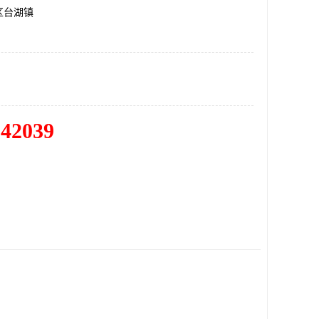
区台湖镇
342039