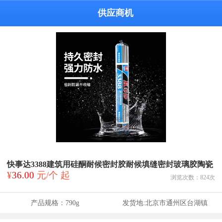
供应商机
快事达3388建筑用硅酮耐候密封胶耐候填缝密封玻璃胶陶瓷
¥
36.00
元/个 起
浏览次数：
824
次
产品规格：
790g
发货地:
北京市通州区台湖镇