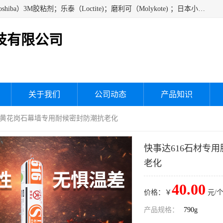
经销美国道康宁（DOW CORNING）硅胶；通用/东芝（GE/Toshiba）3M胶粘剂；乐泰（Loctite)；磨利可（Molykote) ；日本小西（KONISHI）硅胶；施敏打硬,硅胶；信越 产品；关东化成防潮披腹胶 ；三键；索尼；韩国Diabond，等各种电子电机电器进口硅胶产品、硅脂、硅油，经销美国道康宁（DOW CORNING）硅胶等
技有限公司
关于我们
公司动态
产品知识
理石黄花岗石幕墙专用耐候密封防潮抗老化
快事达616石材专
老化
40.00
价格：￥
元/个
产品规格：
790g