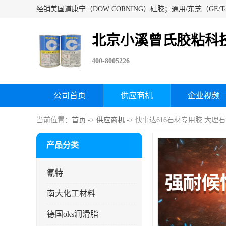
北京小溪曾氏胶粘科
400-8005226
公司首页
供应商机
企业视频
当前位置：
首页
->
供应商机
-> 快事达616石材专用胶 大
产品分类
氰特
南大化工材料
德国oks润滑脂