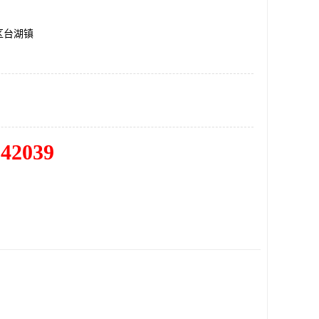
区台湖镇
342039