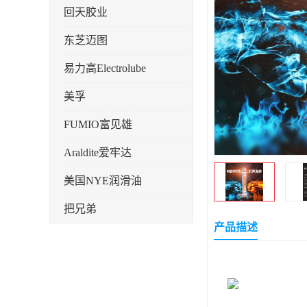
回天胶业
东芝迈图
易力高Electrolube
美孚
FUMIO富见雄
Araldite爱牢达
美国NYE润滑油
把兄弟
产品描述
天山可塞新
鼎恒达
日立化成