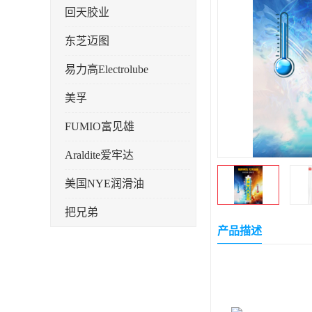
回天胶业
东芝迈图
易力高Electrolube
美孚
FUMIO富见雄
Araldite爱牢达
美国NYE润滑油
把兄弟
产品描述
天山可塞新
鼎恒达
日立化成