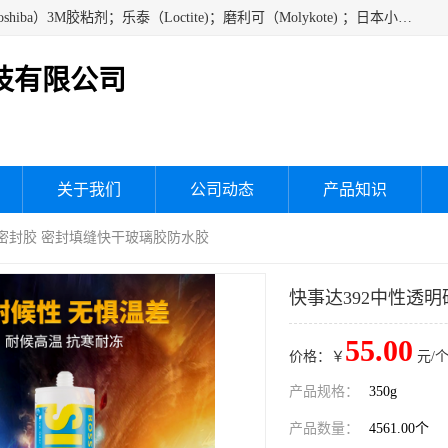
经销美国道康宁（DOW CORNING）硅胶；通用/东芝（GE/Toshiba）3M胶粘剂；乐泰（Loctite)；磨利可（Molykote) ；日本小西（KONISHI）硅胶；施敏打硬,硅胶；信越 产品；关东化成防潮披腹胶 ；三键；索尼；韩国Diabond，等各种电子电机电器进口硅胶产品、硅脂、硅油，经销美国道康宁（DOW CORNING）硅胶等
技有限公司
关于我们
公司动态
产品知识
候密封胶 密封填缝快干玻璃胶防水胶
快事达392中性透
55.00
价格：￥
元/个
产品规格：
350g
产品数量：
4561.00个