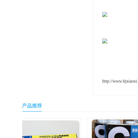
ergo环氧树脂结构胶
德莎tesa
关东化成
Molykote(磨力可)
日本AUTO化工
野川化学
http://www.bjxiaoxi
harves哈维斯
3M胶带
产品推荐
美国氰特CTTEC
Sankol(岸本)
乐泰 Loctite