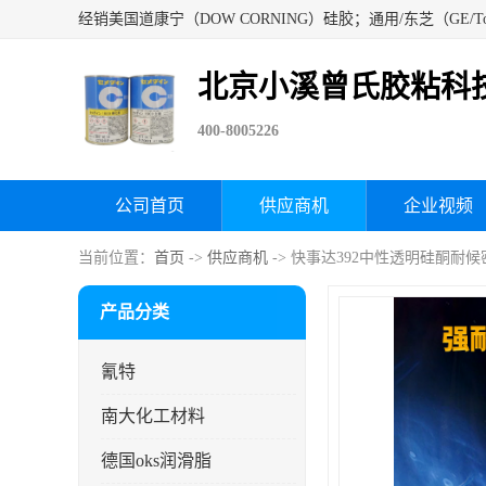
北京小溪曾氏胶粘科
400-8005226
公司首页
供应商机
企业视频
当前位置：
首页
->
供应商机
-> 快事达392中性透明硅酮耐
产品分类
氰特
南大化工材料
德国oks润滑脂