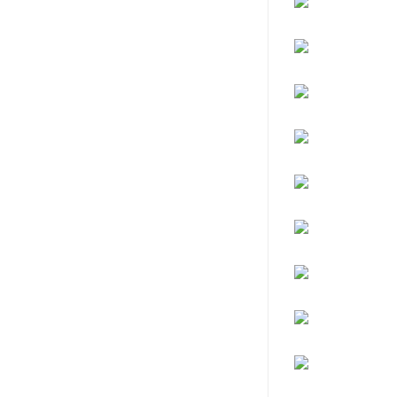
可赛新
施敏打硬,superx80
美国PERMATEX胶粘剂
ergo.厌氧胶
索尼化学
日本threebond胶粘剂
德国克鲁勃（KLUBE）
双键
韩国东部化学
德国Wurth集团Kislin
ergo.丙烯酸结构胶