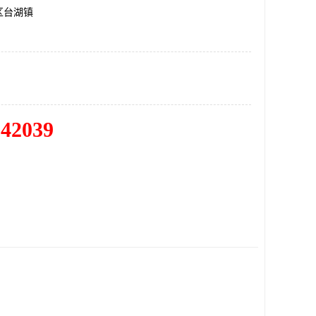
区台湖镇
342039