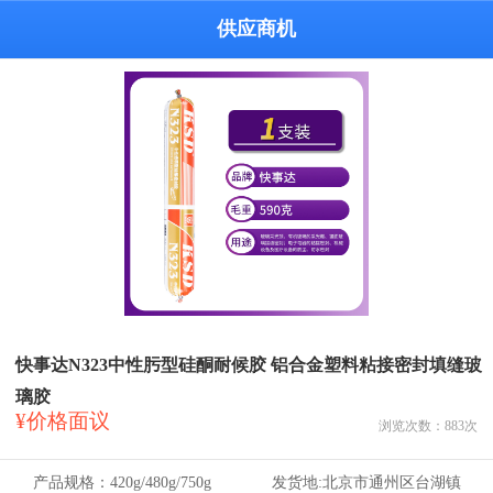
供应商机
快事达N323中性肟型硅酮耐候胶 铝合金塑料粘接密封填缝玻
璃胶
¥价格面议
浏览次数：
883
次
产品规格：
420g/480g/750g
发货地:
北京市通州区台湖镇