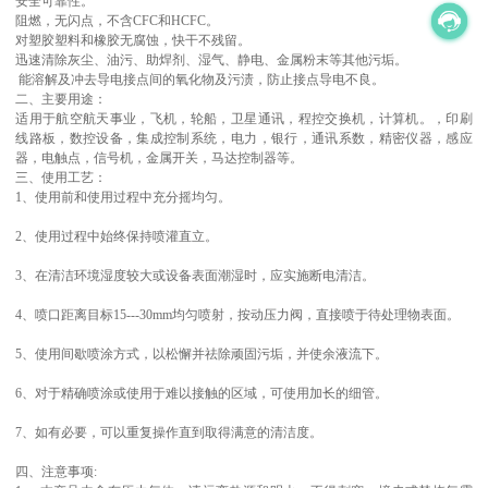
安全可靠性。
阻燃，无闪点，不含CFC和HCFC。
对塑胶塑料和橡胶无腐蚀，快干不残留。
迅速清除灰尘、油污、助焊剂、湿气、静电、金属粉末等其他污垢。
能溶解及冲去导电接点间的氧化物及污渍，防止接点导电不良。
二、主要用途：
适用于航空航天事业，飞机，轮船，卫星通讯，程控交换机，计算机。，印刷
线路板，数控设备，集成控制系统，电力，银行，通讯系数，精密仪器，感应
器，电触点，信号机，金属开关，马达控制器等。
三、使用工艺：
1、使用前和使用过程中充分摇均匀。
2、使用过程中始终保持喷灌直立。
3、在清洁环境湿度较大或设备表面潮湿时，应实施断电清洁。
4、喷口距离目标15---30mm均匀喷射，按动压力阀，直接喷于待处理物表面。
5、使用间歇喷涂方式，以松懈并祛除顽固污垢，并使余液流下。
6、对于精确喷涂或使用于难以接触的区域，可使用加长的细管。
7、如有必要，可以重复操作直到取得满意的清洁度。
四、注意事项: