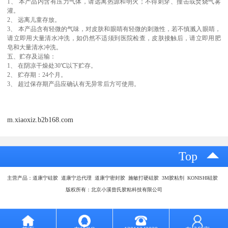
1、 本产品内含有压力气体，请远离热源和明火；不得刺穿、撞击或焚烧气雾
灌。
2、 远离儿童存放。
3、 本产品含有轻微的气味，对皮肤和眼睛有轻微的刺激性，若不慎溅入眼睛，
请立即用大量清水冲洗，如仍然不适须到医院检查，皮肤接触后，请立即用肥
皂和大量清水冲洗。
五、贮存及运输：
1、 在阴凉干燥处30℃以下贮存。
2、 贮存期：24个月。
3、 超过保存期产品应确认有无异常后方可使用。
m.xiaoxiz.b2b168.com
Top
主营产品：道康宁硅胶 道康宁总代理 道康宁密封胶 施敏打硬硅胶 3M胶粘剂 KONISHI硅胶
版权所有：北京小溪曾氏胶粘科技有限公司