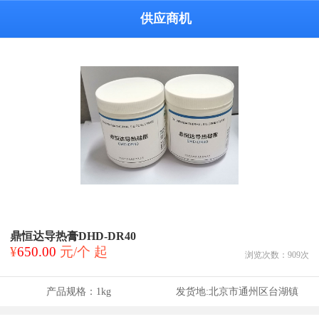
供应商机
鼎恒达导热膏DHD-DR40
¥
650.00
元/个 起
浏览次数：
909
次
产品规格：
1kg
发货地:
北京市通州区台湖镇