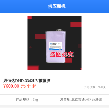
供应商机
鼎恒达DHD-3342UV披覆胶
¥
600.00
元/个 起
浏览次数：
920
次
产品规格：
1kg
发货地:
北京市通州区台湖镇