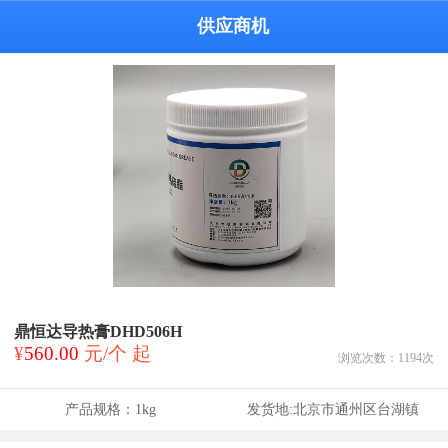
供应商机
鼎恒达导热膏DHD506H
¥
560.00
元/个 起
浏览次数：
1194
次
产品规格：
1kg
发货地:
北京市通州区台湖镇