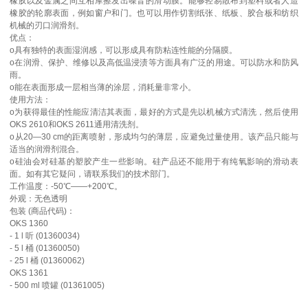
橡胶以及金属之间互相摩擦发出噪音的滑动膜。能够轻易散布到塑料或者人造
橡胶的轮廓表面，例如窗户和门。也可以用作切割纸张、纸板、胶合板和纺织
机械的刃口润滑剂。
优点：
o具有独特的表面湿润感，可以形成具有防粘连性能的分隔膜。
o在润滑、保护、维修以及高低温浸渍等方面具有广泛的用途。可以防水和防风
雨。
o能在表面形成一层相当薄的涂层，消耗量非常小。
使用方法：
o为获得最佳的性能应清洁其表面，最好的方式是先以机械方式清洗，然后使用
OKS 2610和OKS 2611通用清洗剂。
o从20—30 cm的距离喷射，形成均匀的薄层，应避免过量使用。该产品只能与
适当的润滑剂混合。
o硅油会对硅基的塑胶产生一些影响。硅产品还不能用于有纯氧影响的滑动表
面。如有其它疑问，请联系我们的技术部门。
工作温度：-50℃——+200℃。
外观：无色透明
包装 (商品代码)：
OKS 1360
- 1 l 听 (01360034)
- 5 l 桶 (01360050)
- 25 l 桶 (01360062)
OKS 1361
- 500 ml 喷罐 (01361005)