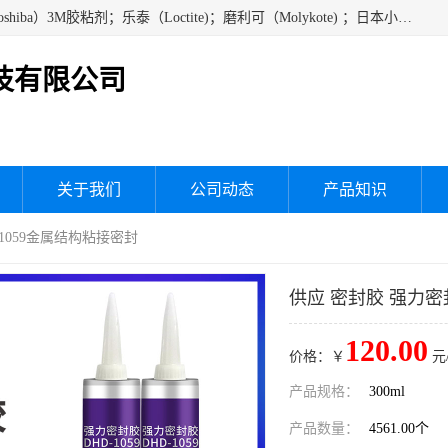
经销美国道康宁（DOW CORNING）硅胶；通用/东芝（GE/Toshiba）3M胶粘剂；乐泰（Loctite)；磨利可（Molykote) ；日本小西（KONISHI）硅胶；施敏打硬,硅胶；信越 产品；关东化成防潮披腹胶 ；三键；索尼；韩国Diabond，等各种电子电机电器进口硅胶产品、硅脂、硅油，经销美国道康宁（DOW CORNING）硅胶等
技有限公司
关于我们
公司动态
产品知识
D1059金属结构粘接密封
供应 密封胶 强力密
120.00
价格：￥
元
产品规格：
300ml
产品数量：
4561.00个