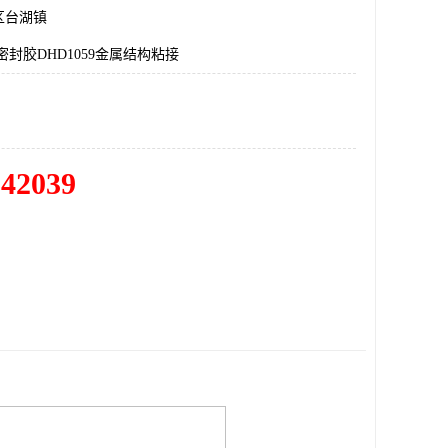
区台湖镇
密封胶DHD1059金属结构粘接
342039