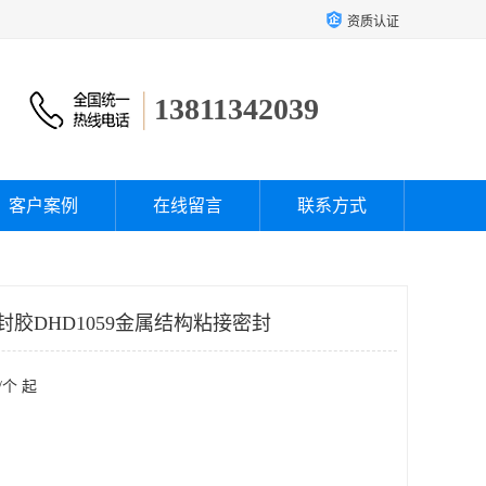
资质认证
13811342039
客户案例
在线留言
联系方式
封胶DHD1059金属结构粘接密封
/个 起