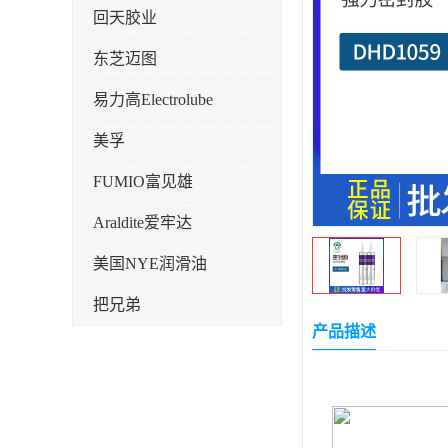
回天胶业
东芝迈图
易力高Electrolube
美孚
FUMIO富见雄
Araldite爱牢达
美国NYE润滑油
把兄弟
产品描述
天山可塞新
鼎恒达
日立化成