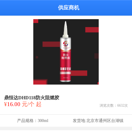
供应商机
鼎恒达DHD118防火阻燃胶
¥
16.00
元/个 起
浏览次数：
6632
次
产品规格：
300ml
发货地:
北京市通州区台湖镇