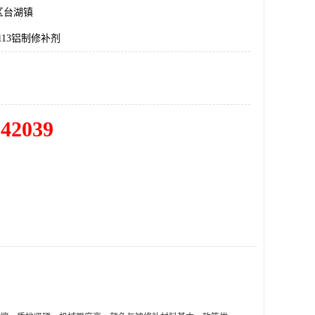
区台湖镇
113铝制修补剂
342039