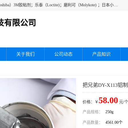
经销美国道康宁（DOW CORNING）硅胶；通用/东芝（GE/Toshiba）3M胶粘剂；乐泰（Loctite)；磨利可（Molykote) ；日本小西（KONISHI）硅胶；施敏打硬,硅胶；信越 产品；关东化成防潮披腹胶 ；三键；索尼；韩国Diabond，等各种电子电机电器进口硅胶产品、硅脂、硅油，经销美国道康宁（DOW CORNING）硅胶等
技有限公司
关于我们
公司动态
产品知识
把兄弟DY-X113铝
58.00
价格：￥
元/个
产品规格：
250g
产品数量：
4561.00个