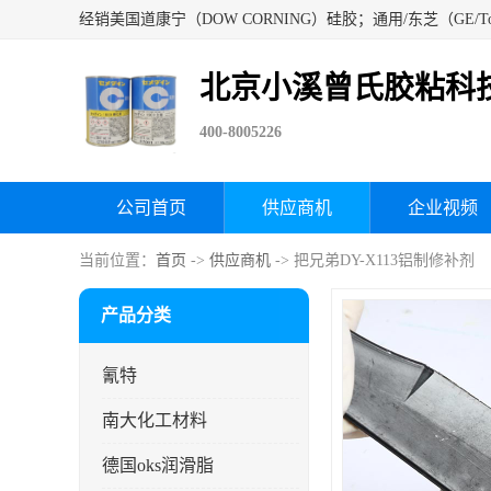
北京小溪曾氏胶粘科
400-8005226
公司首页
供应商机
企业视频
当前位置：
首页
->
供应商机
-> 把兄弟DY-X113铝制修补剂
产品分类
氰特
南大化工材料
德国oks润滑脂