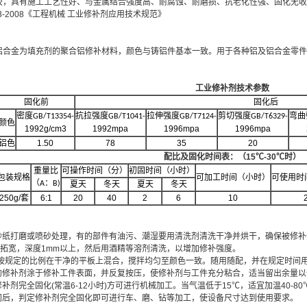
胶，具有施工工艺性好、与金属结合强度高、耐腐蚀、耐磨损、抗老化性强、固化无收
283-2008《工程机械 工业修补剂应用技术规范》
铝合金为填充剂的聚合铝修补材料，颜色与铸铝件基本一致。用于各种铝及铝合金零件
工业修补剂技术参数
固化前
固化后
密度
抗拉强度
拉伸强度
剪切强度
弯曲
GB/T13354-
GB/T1041-
GB/T7124-
GB/T6329-
颜色
1992g/cm3
1992mpa
1996mpa
1996mpa
铝色
1.50
78
35
20
配比及固化时间表：（
15℃-30℃时）
重量比
可操作时间（分）
初固时间（小时）
包装规格
可加工时间（小时）
可使用时
（
：
A
B)
夏天
冬天
夏天
冬天
250g/
套
6:1
20
40
2
6
10
用砂纸打磨或喷砂处理，有的部件有油污、潮湿要用清洗剂清洗干净并烘干，确保被修
形拓宽，深度1mm以上，然后用酒精等溶剂清洗，以增加修补强度。
分按规定的比例在干净的平板上混合，搅拌均匀至颜色一致。随用随配，并在规定时间
好的修补剂涂于修补工件表面，并反复按压，使修补剂与工件充分粘合，适当留出余量
修补剂完全固化(常温6-12小时)方可进行机械加工。当气温低于15℃，适宜加温40-8
时间后，判定修补剂完全固化即可进行车、磨、钻等加工，使设备尺寸达到使用要求。