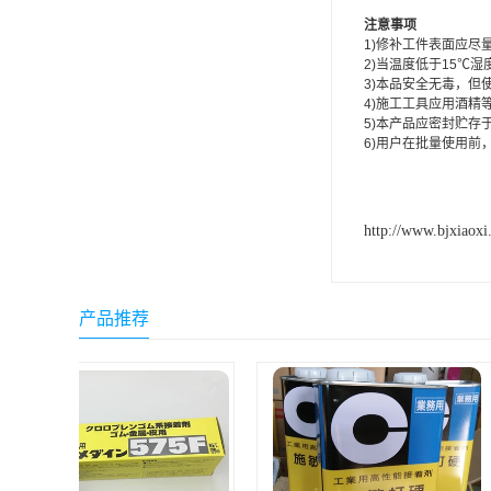
ergo环氧树脂结构胶
注意事项
1)修补工件表面应尽
2)当温度低于15℃
德莎tesa
3)本品安全无毒，
4)施工工具应用酒精
关东化成
5)本产品应密封贮存
6)用户在批量使用
Molykote(磨力可)
日本AUTO化工
http://www.bjxiaoxi
野川化学
harves哈维斯
产品推荐
3M胶带
美国氰特CTTEC
Sankol(岸本)
乐泰 Loctite