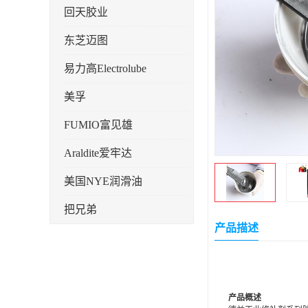
回天胶业
东芝迈图
易力高Electrolube
美孚
FUMIO富见雄
Araldite爱牢达
美国NYE润滑油
把兄弟
产品描述
天山可塞新
鼎恒达
日立化成
产品概述