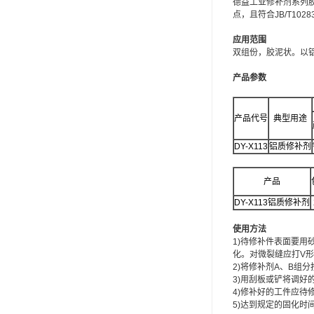
德益工业修补剂系列
可赛新
点，且符合
JB/T10
应用范围
施敏打硬,superx80
双组份，胶泥状。以
美国PERMATEX胶粘剂
产品参数
ergo.厌氧胶
产品代号
典型用途
索尼化学
DY-X113
铝质修补剂
日本threebond胶粘剂
产品
德国克鲁勃（KLUBE）
DY-X113
铝质修补剂
双键
使用方法
1)待修补件表面要
韩国东部化学
化。对微裂缝应打V
2)将修补剂A、B组
德国Wurth集团Kislin
3)用刮板或铲将调
4)修补好的工件应待
ergo.丙烯酸结构胶
5)达到规定的固化