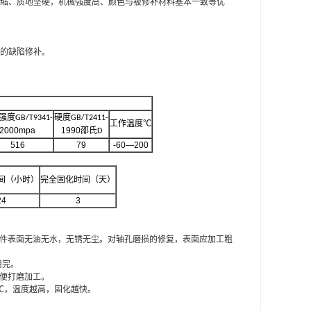
缩、质地坚硬，机械强度高、颜色与被修补材料基本一致等优
的缺陷修补。
强度
硬度
GB/T9341-
GB/T2411-
工作温度
℃
2000mpa
1990
邵氏
D
516
79
-60—200
间（小时）
完全固化时间（天）
24
3
补件表面无油无水，无锈无尘。对轴孔磨损的修复，表面应加工粗
用完。
以便打磨加工。
0℃，温度越高，固化越快。