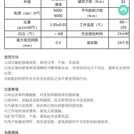
破坏力矩（
）
外观
32
N.m
液体
5000-
平均拆卸力矩
粘度（
）
28
cps
25℃
9000
（
）
N.m
比重
-60—
1.05±0.02
工作温度（
）
℃
（
）
150
g/cm320℃
闪点（
）
＞
完全固化时间
24
小时
℃
108
最大填充间隙
0.3
保存期
24
个月
（
）
mm
使用方法
1)清洁被粘接物表面，保持洁净、干燥、无油渍。
2)涂足够的胶液来填满螺栓与螺母吻合处，并来回转动几个回合，最终定在使用
位置。
3)装配好的部件在没有完全固化之前不要使用或拧动。
注意事项
1)本品含有丙烯酸酯，对皮肤和眼睛有轻微刺激。
2)操作时，若触及皮肤和眼睛，应立即用清水冲洗或就医。
3)为避免污染原胶，请勿将已倒出的胶倒回原包装。
4)工作场所保持通风，避免儿童接触。
5)贮存于阴凉、干燥、通风处并远离高温。
6)用户批量使用时，请先做实验，避免因操作不当而影响粘接效果。
包装规格