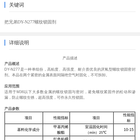
关键词
把兄弟DY-N277螺纹锁固剂
详细说明
产品描述
产品概述
DY-N277是一种单组份，高粘度、高强度、耐介质优良的厌氧型螺纹锁固密封
剂。本品在两个紧密的金属表面间隔绝空气时固化，不可拆卸。
应用范围
适用于
M36以下大多数金属的螺纹锁固与密封，避免螺纹紧固件的松动和渗
漏，防止螺纹生锈，超高强度，可作永久性锁固。
产品参数
性能指
项目
性能指标
项目
标
甲基丙烯
室温固化时间
基料化学成分
10-15
酸酯
（
）
min
25℃
红色粘稠