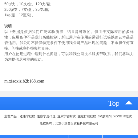
50g/支，10支/盒、120支/箱;
250g/支，7支/盒，35支/箱;
1kg/瓶，12瓶/箱。
说明
以上数据是依据我们广泛试验所得，结果是可靠的。但由于实际应用的多样
性，应用条件不是我们所能控制，所以用户在使用前需进行试验以确认本品是
否适用。我公司不担保特定条件下使用我公司产品出现的问题，不承担任何直
接、间接或意外损失的责任。
用户在使用过程中遇到什么问题，可以和我公司技术服务部联系，我们将竭力
为您提供尽可能的帮助。
m.xiaoxiz.b2b168.com
Top
主营产品：道康宁硅胶 道康宁总代理 道康宁密封胶 施敏打硬硅胶 3M胶粘剂 KONISHI硅胶
版权所有：北京小溪曾氏胶粘科技有限公司