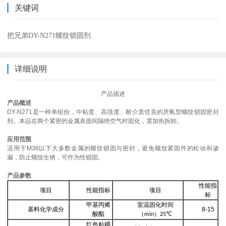
关键词
把兄弟DY-N271螺纹锁固剂
详细说明
产品描述
产品概述
DY-N271是一种单组份，中粘度、高强度、耐介质优良的厌氧型螺纹锁固密封
剂。本品在两个紧密的金属表面间隔绝空气时固化，需加热拆卸。
应用范围
适用于
M36以下大多数金属的螺纹锁固与密封，避免螺纹紧固件的松动和渗
漏，防止螺纹生锈，可作为性锁固。
产品参数
性能指
项目
性能指标
项目
标
甲基丙烯
室温固化时间
基料化学成分
8-15
酸酯
（
）
min
25℃
红色粘稠