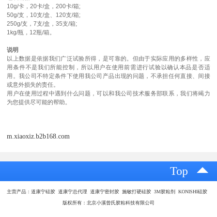
10g/卡，20卡/盒，200卡/箱;
50g/支，10支/盒、120支/箱;
250g/支，7支/盒，35支/箱;
1kg/瓶，12瓶/箱。
说明
以上数据是依据我们广泛试验所得，是可靠的。但由于实际应用的多样性，应
用条件不是我们所能控制，所以用户在使用前需进行试验以确认本品是否适
用。我公司不特定条件下使用我公司产品出现的问题，不承担任何直接、间接
或意外损失的责任。
用户在使用过程中遇到什么问题，可以和我公司技术服务部联系，我们将竭力
为您提供尽可能的帮助。
m.xiaoxiz.b2b168.com
Top
主营产品：道康宁硅胶 道康宁总代理 道康宁密封胶 施敏打硬硅胶 3M胶粘剂 KONISHI硅胶
版权所有：北京小溪曾氏胶粘科技有限公司