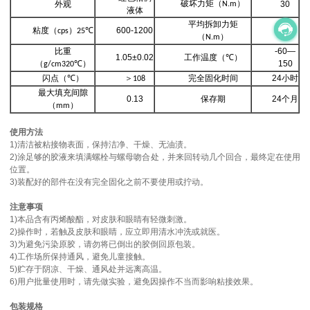
破坏力矩（
）
外观
30
N.m
液体
平均拆卸力矩
粘度（
）
600-1200
25
cps
25℃
（
）
N.m
比重
-60—
1.05±0.02
工作温度（
）
℃
（
）
150
g/cm320℃
闪点（
）
＞
完全固化时间
24
小时
℃
108
最大填充间隙
0.13
保存期
24
个月
（
）
mm
使用方法
1)清洁被粘接物表面，保持洁净、干燥、无油渍。
2)涂足够的胶液来填满螺栓与螺母吻合处，并来回转动几个回合，最终定在使用
位置。
3)装配好的部件在没有完全固化之前不要使用或拧动。
注意事项
1)本品含有丙烯酸酯，对皮肤和眼睛有轻微刺激。
2)操作时，若触及皮肤和眼睛，应立即用清水冲洗或就医。
3)为避免污染原胶，请勿将已倒出的胶倒回原包装。
4)工作场所保持通风，避免儿童接触。
5)贮存于阴凉、干燥、通风处并远离高温。
6)用户批量使用时，请先做实验，避免因操作不当而影响粘接效果。
包装规格