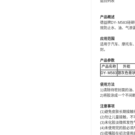
返回列表
可赛新
产品概述
施敏打硬,superx80
德益牌
DY- M5
效防止水、油、气渗
美国PERMATEX胶粘剂
应用范围
ergo.厌氧胶
适用于汽车、摩托车
封。
索尼化学
产品参数
产品名称
外观
日本threebond胶粘剂
DY- M583
银灰色膏
德国克鲁勃（KLUBE）
使用方法
1)清除待密封面的油
双键
2)将胶涂成一个不间
韩国东部化学
注意事项
(1)避免皮肤长期接
德国Wurth集团Kislin
(2)勿让儿童接触，
(3)未化胶淡微挥发
(4)未使用完的胶必
ergo.丙烯酸结构胶
(5)密嘴胶在初次使