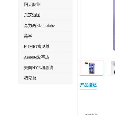
回天胶业
东芝迈图
易力高Electrolube
美孚
FUMIO富见雄
Araldite爱牢达
美国NYE润滑油
把兄弟
产品描述
天山可塞新
鼎恒达
日立化成