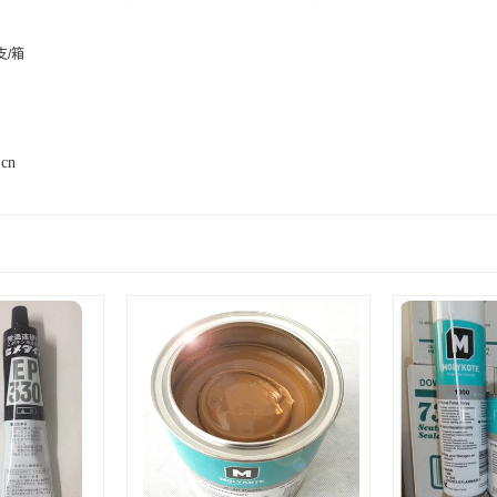
4支/箱
.cn