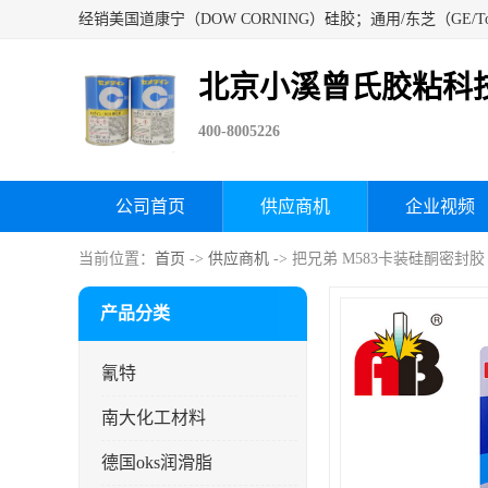
北京小溪曾氏胶粘科
400-8005226
公司首页
供应商机
企业视频
当前位置：
首页
->
供应商机
-> 把兄弟 M583卡装硅酮密封胶
产品分类
氰特
南大化工材料
德国oks润滑脂