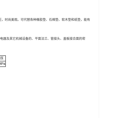
接近，时尚美观。可代替各种橡胶垫、石棉垫、软木垫和纸垫，能有
电器及其它机械设备的、平面法兰、管接头、盖板接合面的密
耐压
MPa