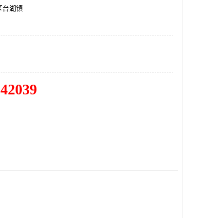
区台湖镇
342039