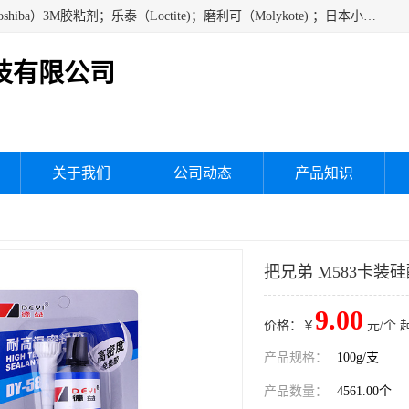
经销美国道康宁（DOW CORNING）硅胶；通用/东芝（GE/Toshiba）3M胶粘剂；乐泰（Loctite)；磨利可（Molykote) ；日本小西（KONISHI）硅胶；施敏打硬,硅胶；信越 产品；关东化成防潮披腹胶 ；三键；索尼；韩国Diabond，等各种电子电机电器进口硅胶产品、硅脂、硅油，经销美国道康宁（DOW CORNING）硅胶等
技有限公司
关于我们
公司动态
产品知识
把兄弟 M583卡装
9.00
价格：￥
元/个 
产品规格：
100g/支
产品数量：
4561.00个