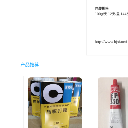
ergo环氧树脂结构胶
包装规格
100g/支 12支/盒 14
德莎tesa
关东化成
Molykote(磨力可)
http://www.bjxiaoxi
日本AUTO化工
产品推荐
野川化学
harves哈维斯
3M胶带
美国氰特CTTEC
Sankol(岸本)
乐泰 Loctite