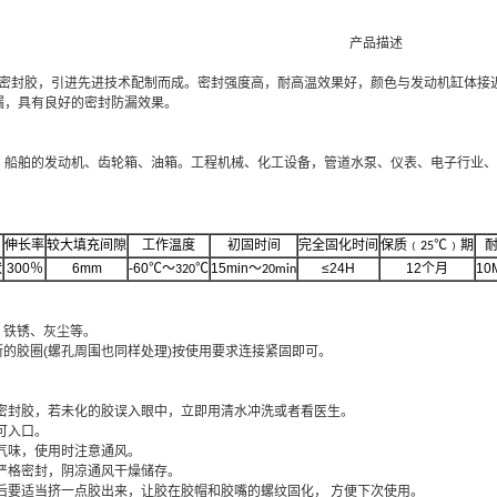
产品描述
83硅硐密封胶，引进先进技术配制而成。密封强度高，耐高温效果好，颜色与发动机缸体
漏，具有良好的密封防漏效果。
、船舶的发动机、齿轮箱、油箱。工程机械、化工设备，管道水泵、仪表、电子行业、
伸长率
较大填充间隙
工作温度
初固时间
完全固化时间
保质﹙
﹚期
25℃
状
300
％
6mm
-60℃
～
15min
～
≤24H
12
个月
10
320℃
20min
、铁锈、灰尘等。
断的胶圈(螺孔周围也同样处理)按使用要求连接紧固即可。
触密封胶，若未化的胶误入眼中，立即用清水冲洗或者看医生。
不可入口。
性气味，使用时注意通风。
须严格密封，阴凉通风干燥储存。
用后要适当挤一点胶出来，让胶在胶帽和胶嘴的螺纹固化， 方便下次使用。