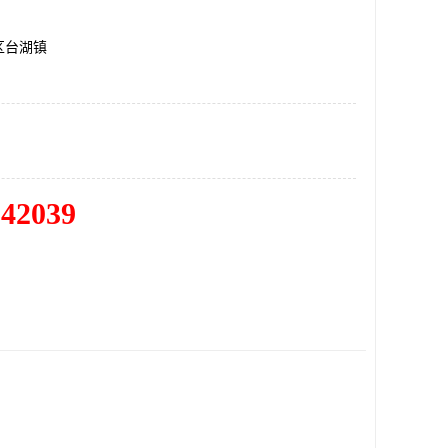
区台湖镇
342039