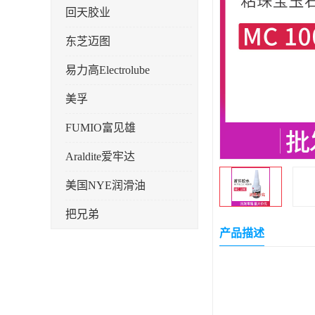
回天胶业
东芝迈图
易力高Electrolube
美孚
FUMIO富见雄
Araldite爱牢达
美国NYE润滑油
把兄弟
产品描述
天山可塞新
鼎恒达
日立化成