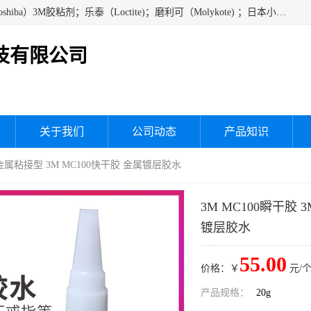
经销美国道康宁（DOW CORNING）硅胶；通用/东芝（GE/Toshiba）3M胶粘剂；乐泰（Loctite)；磨利可（Molykote) ；日本小西（KONISHI）硅胶；施敏打硬,硅胶；信越 产品；关东化成防潮披腹胶 ；三键；索尼；韩国Diabond，等各种电子电机电器进口硅胶产品、硅脂、硅油，经销美国道康宁（DOW CORNING）硅胶等
技有限公司
关于我们
公司动态
产品知识
00金属粘接型 3M MC100快干胶 金属镀层胶水
3M MC100瞬干胶 
镀层胶水
55.00
价格：￥
元/个
产品规格：
20g