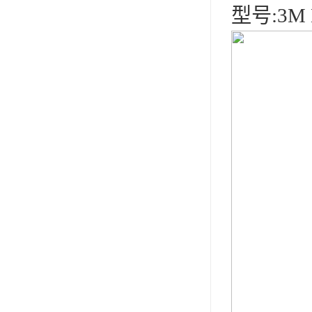
型号:3M 
可赛新
施敏打硬,superx80
美国PERMATEX胶粘剂
ergo.厌氧胶
索尼化学
日本threebond胶粘剂
德国克鲁勃（KLUBE）
双键
韩国东部化学
德国Wurth集团Kislin
ergo.丙烯酸结构胶