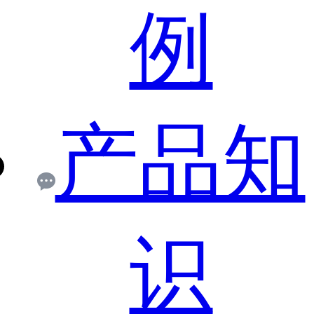
例
产品知
识