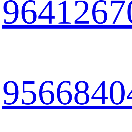
9641267
9566840