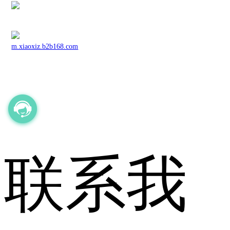
m.xiaoxiz.b2b168.com
联系我