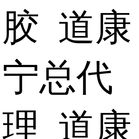
胶 道康
宁总代
理 道康