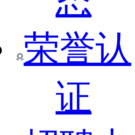
态
荣誉认
证