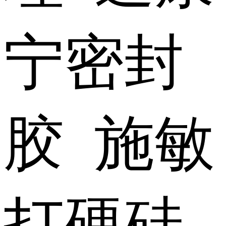
宁密封
胶 施敏
打硬硅