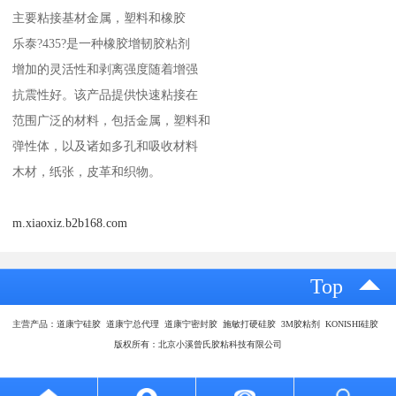
主要粘接基材金属，塑料和橡胶
乐泰?435?是一种橡胶增韧胶粘剂
增加的灵活性和剥离强度随着增强
抗震性好。该产品提供快速粘接在
范围广泛的材料，包括金属，塑料和
弹性体，以及诸如多孔和吸收材料
木材，纸张，皮革和织物。
m.xiaoxiz.b2b168.com
Top
主营产品：道康宁硅胶 道康宁总代理 道康宁密封胶 施敏打硬硅胶 3M胶粘剂 KONISHI硅胶
版权所有：北京小溪曾氏胶粘科技有限公司