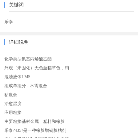
关键词
乐泰
详细说明
化学类型氰基丙烯酸乙酯
外观（未固化）无色至稻草色，稍
混浊液体LMS
组成单组分 - 不需混合
粘度低
治愈湿度
应用粘接
主要粘接基材金属，塑料和橡胶
乐泰?435?是一种橡胶增韧胶粘剂