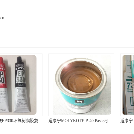
.cn
日本施敏打硬EP330环氧树脂胶复合材料黏胶玻璃钢粘结320ML/组
道康宁MOLYKOTE P-40 Paste润滑脂棕色不含金属滑动轴承润滑油膏