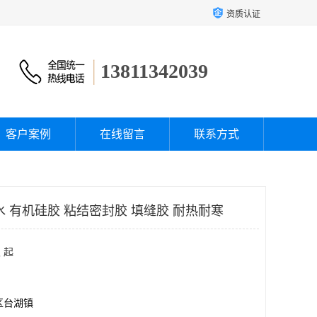
资质认证
13811342039
客户案例
在线留言
联系方式
胶水 有机硅胶 粘结密封胶 填缝胶 耐热耐寒
 起
区台湖镇