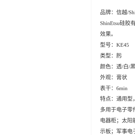
可赛新
品牌：信越/Shin
施敏打硬,superx80
ShinEts
美国PERMATEX胶粘剂
效果。
ergo.厌氧胶
型号：KE45
类型：肟
索尼化学
颜色：透/白/
日本threebond胶粘剂
外观：膏状
德国克鲁勃（KLUBE）
表干：6min
双键
特点：通用型，
韩国东部化学
多用于电子零
德国Wurth集团Kislin
电器柜；太阳
ergo.丙烯酸结构胶
示板；军事电