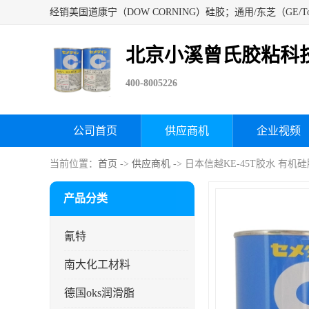
北京小溪曾氏胶粘科
400-8005226
公司首页
供应商机
企业视频
当前位置：
首页
->
供应商机
-> 日本信越KE-45T胶水 有
产品分类
氰特
南大化工材料
德国oks润滑脂