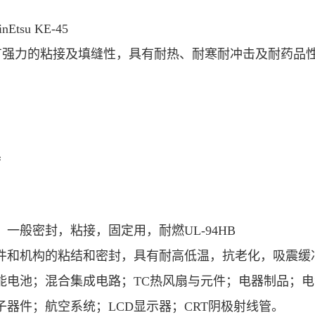
Etsu
KE-45
u硅胶有强力的粘接及填缝性，具有耐热、耐寒耐冲击及耐药品性
黑
一般密封，粘接，固定用，耐燃UL-94HB
件和机构的粘结和密封，具有耐高低温，抗老化，吸震缓
能电池；混合集成电路；
TC热风扇与元件；电器制品；电
子器件；航空系统；LCD显示器；CRT阴极射线管。