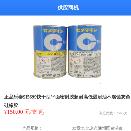
供应商机
正品乐泰SI5699快干型平面密封胶超耐高低温耐油不腐蚀灰色
硅橡胶
¥
150.00
元/支 起
浏览次数：
2563
次
产品规格：
发货地:
北京市通州区台湖镇