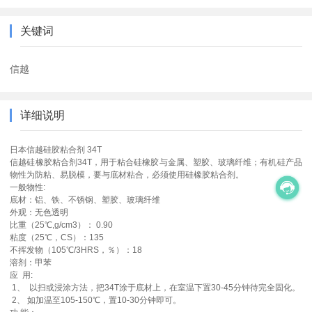
关键词
信越
详细说明
日本信越硅胶粘合剂 34T
信越硅橡胶粘合剂34T，用于粘合硅橡胶与金属、塑胶、玻璃纤维；有机硅产品
物性为防粘、易脱模，要与底材粘合，必须使用硅橡胶粘合剂。
一般物性:
底材：铝、铁、不锈钢、塑胶、玻璃纤维
外观：无色透明
比重（25℃,g/cm3）： 0.90
粘度（25℃，CS）：135
不挥发物（105℃/3HRS，％）：18
溶剂：甲苯
应 用:
1、 以扫或浸涂方法，把34T涂于底材上，在室温下置30-45分钟待完全固化。
2、 如加温至105-150℃，置10-30分钟即可。