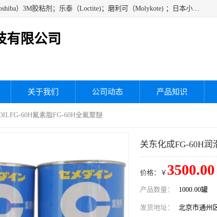
经销美国道康宁（DOW CORNING）硅胶；通用/东芝（GE/Toshiba）3M胶粘剂；乐泰（Loctite)；磨利可（Molykote) ；日本小西（KONISHI）硅胶；施敏打硬,硅胶；信越 产品；关东化成防潮披腹胶 ；三键；索尼；韩国Diabond，等各种电子电机电器进口硅胶产品、硅脂、硅油，经销美国道康宁（DOW CORNING）硅胶等
技有限公司
关于我们
公司动态
产品知识
OILFG-60H氟素脂FG-60H全氟聚醚
关东化成FG-60H润滑
3500.00
价格：￥
产品数量：
1000.00罐
发货地址：
北京市通州