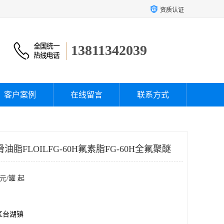
资质认证
13811342039
客户案例
在线留言
联系方式
油脂FLOILFG-60H氟素脂FG-60H全氟聚醚
元/罐 起
区台湖镇