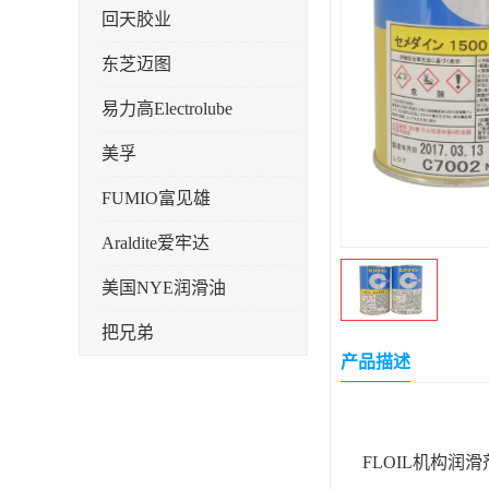
回天胶业
东芝迈图
易力高Electrolube
美孚
FUMIO富见雄
Araldite爱牢达
美国NYE润滑油
把兄弟
产品描述
天山可塞新
鼎恒达
FLOIL机构
日立化成