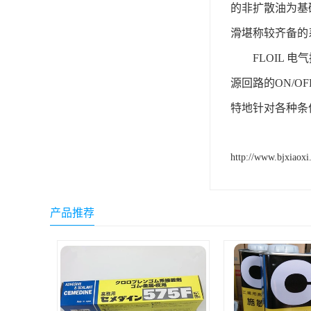
的非扩散油为基
可赛新
滑堪称较齐备的
施敏打硬,superx80
FLOIL 电
美国PERMATEX胶粘剂
源回路的ON/
ergo.厌氧胶
特地针对各种条
索尼化学
日本threebond胶粘剂
http://www.bjxiaoxi
德国克鲁勃（KLUBE）
产品推荐
双键
韩国东部化学
德国Wurth集团Kislin
ergo.丙烯酸结构胶