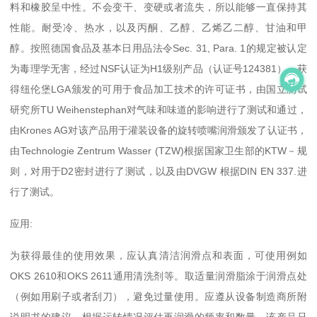
料和橡胶呈中性。不会变干、变硬或者流失，所以能够一直保持其
性能。耐受冷、热水，以及丙酮、乙醇、乙烯乙二醇、甘油和甲
醇。按照德国食品及基本日用品法令Sec. 31, Para. 1的规定被认定
为毒理学无害，经过NSF认证为H1级别产品（认证号124381），获
得纽伦堡LGA颁发的可用于食品加工技术的许可证书，由国立测试
研究所TU Weihenstephan对气味和味道的影响进行了测试和通过，
由Krones AG对该产品用于灌装设备的旋转喷嘴润滑颁发了认证书，
由Technologie Zentrum Wasser (TZW)根据国家卫生部的KTW－规
则，对用于D2密封进行了测试，以及由DVGW 根据DIN EN 337.进
行了测试。
应用:
为获得最佳的使用效果，应认真清洁润滑点和表面，可使用例如
OKS 2610和OKS 2611通用清洗剂等。取适量润滑脂涂于润滑点处
（例如用刷子或者刮刀），避免过量使用。应遵从设备制造商所附
说明书的建议。根据运转情况评估再润滑的频率和数量。该产品只