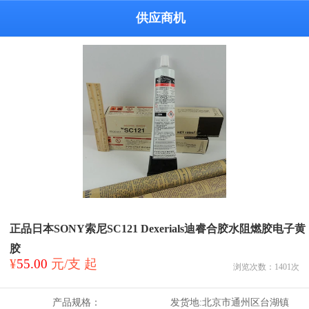
供应商机
正品日本SONY索尼SC121 Dexerials迪睿合胶水阻燃胶电子黄
胶
¥
55.00
元/支 起
浏览次数：
1401
次
产品规格：
发货地:
北京市通州区台湖镇