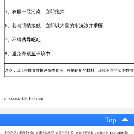
5、衣服一经污染，立即拖掉
6、若与眼睛接触，立即以大量的水洗涤并求医
7、不得诱导呕吐
8、避免释放至环境中
注意：以上性能参数描述仅作参考，根据使用的材料、环境不同与实测数据
m.xiaoxiz.b2b168.com
Top
主营产品：道康宁硅胶 道康宁总代理 道康宁密封胶 施敏打硬硅胶 3M胶粘剂 KONISHI硅胶