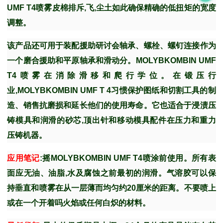
UMF T4
喷雾皮棉排斥
,
飞
,
尘土如此确保精确的低扭矩的宽度
调整。
该产品还可用于装配援助研讨会轴承、螺栓、螺钉连接作为
一个磨合援助和平原轴承和滑动分。
MOLYBKOMBIN UMF
T4
喷雾在消除滑移和爬行学位。在锻压行
业
,MOLYBKOMBIN UMF T 4
习惯保护图纸和切割工具的制
造、销售抗磨损和延长他们的使用寿命。它也适合于浸渍压
铸模具和润滑的砂芯
,
顶出针和移动模具配件在压力和重力
压铸机器。
应用笔记
:
摇
MOLYBKOMBIN UMF T4
喷涂前使用。所有表
面应无油、油脂
,
水及腐蚀之前最初的润滑。气溶胶可以保
持垂直和喷雾在从一层薄而均匀约
20
厘米的距离。不要喷上
或在一个开着吗火焰或任何白炽的材料。