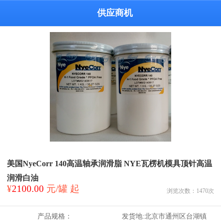
供应商机
美国NyeCorr 140高温轴承润滑脂 NYE瓦楞机模具顶针高温
润滑白油
¥
2100.00
元/罐 起
浏览次数：
1470
次
产品规格：
发货地:
北京市通州区台湖镇