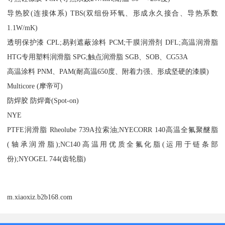
导热胶(连接体系) TBS(双组份环氧、形成永久接合、导热系数
1.1W/mK)
透明保护漆 CPL;易剥遮蔽涂料 PCM;干膜润滑剂 DFL;高温润滑脂
HTG专用塑料润滑脂 SPG;触点润滑脂 SGB、SOB、CG53A
高温涂料 PNM、PAM(耐高温650度、附着力强、形成坚硬的漆膜)
Multicore (摩帝可)
防焊胶 防焊膏(Spot-on)
NYE
PTFE润滑脂 Rheolube 739A拉索油;NYECORR 140高温全氟聚醚脂
(轴承润滑脂);NC140高温用优质全氟化脂(运用于链条部
份);NYOGEL 744(齿轮脂)
m.xiaoxiz.b2b168.com