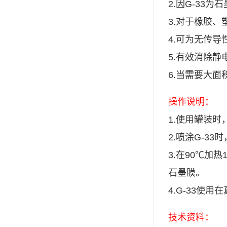
2.
因G-33为
ergo环氧树脂结构胶
3.
对于橡胶、
德莎tesa
4.
可为无传导
关东化成
5.
有效消除静
Molykote(磨力可)
6.
当需要大面积
日本AUTO化工
操作说明：
野川化学
1.
使用罐装时
harves哈维斯
2.
喷涂G-33
3.
在90℃加
3M胶带
石墨膜。
美国氰特CTTEC
4.
G-33使用
Sankol(岸本)
技术资料：
乐泰 Loctite