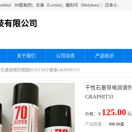
经销美国道康宁（DOW CORNING）硅胶；通用/东芝（GE/Toshiba）3M胶粘剂；乐泰（Loctite)；磨利可（Molykote) ；日本小西（KONISHI）硅胶；施敏打硬,硅胶；信越 产品；关东化成防潮披腹胶 ；三键；索尼；韩国Diabond，等各种电子电机电器进口硅胶产品、硅脂、硅油，经销美国道康宁（DOW CORNING）硅胶等
技有限公司
关于我们
公司动态
产品知识
墨脱模剂德国KONTAKT康泰GRAPHIT33
干性石墨导电润滑剂
GRAPHIT33
125.00
价格：￥
元
产品数量：
900.00支