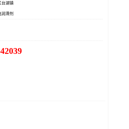
区台湖镇
电润滑剂
342039