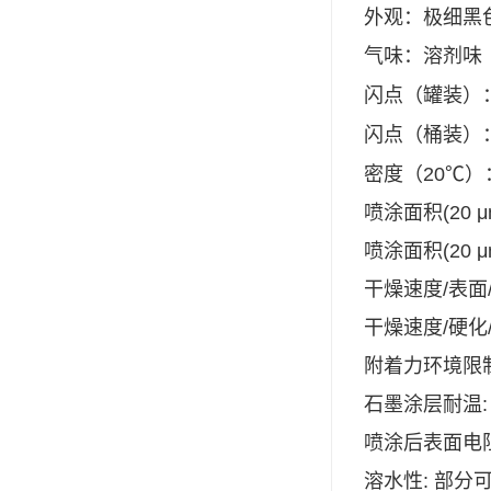
外观：极细黑
小西 KONISHI
气味：溶剂味
三键Threebond
闪点（罐装）
信越 shinetsu
闪点（桶装）
道康宁Dow Corning
密度（20℃）：
humiseal三防漆,1B31
喷涂面积
(20 
喷涂面积
(20 
干燥速度
/
表面
干燥速度
/
硬化
附着力环境限
石墨涂层耐温
喷涂后表面电
溶水性
:
部分