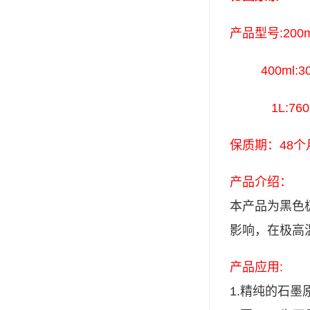
可赛新
产品型号:200ml
施敏打硬,superx80
400ml:308
美国PERMATEX胶粘剂
ergo.厌氧胶
1L:7602
索尼化学
保质期：48个
日本threebond胶粘剂
产品介绍：
德国克鲁勃（KLUBE）
本产品为黑色
双键
影响，在极高
韩国东部化学
产品应用:
德国Wurth集团Kislin
1.
精纯的石墨
ergo.丙烯酸结构胶