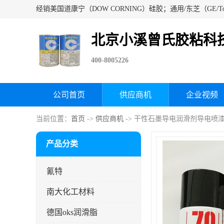
北京小溪曾氏胶粘科
400-8005226
公司首页
供应商机
企业视频
当前位置：
首页
->
供应商机
-> 干性石墨导电润滑剂导电喷漆石
产品分类
氰特
南大化工材料
德国oks润滑脂