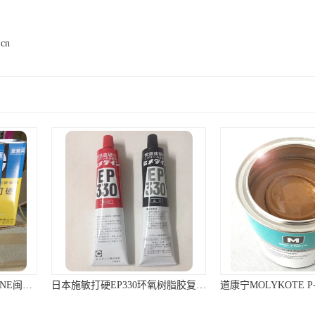
.cn
日本施敏打硬EP330环氧树脂胶复合材料黏胶玻璃钢粘结320ML/组
道康宁MOLYKOTE P-40 Paste润滑脂棕色不含金属滑动轴承润滑油膏