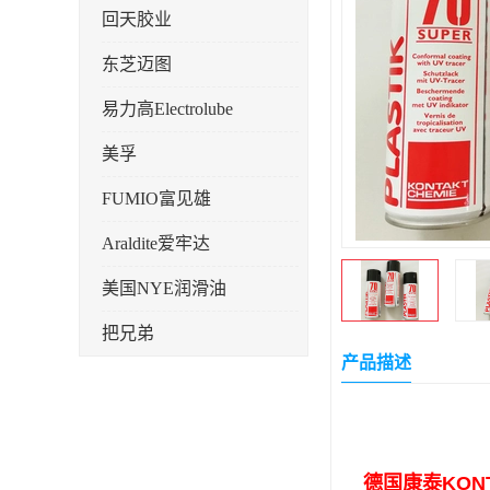
回天胶业
东芝迈图
易力高Electrolube
美孚
FUMIO富见雄
Araldite爱牢达
美国NYE润滑油
把兄弟
产品描述
天山可塞新
鼎恒达
日立化成
德国康泰KON