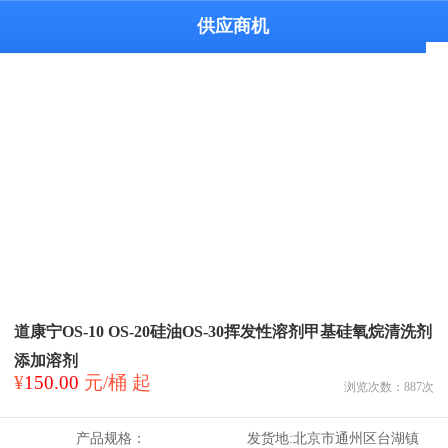
供应商机
道康宁OS-10 OS-20硅油OS-30挥发性溶剂甲基硅氧烷清洗剂
添加溶剂
¥
150.00
元/桶 起
浏览次数：
887
次
产品规格：
发货地:
北京市通州区台湖镇