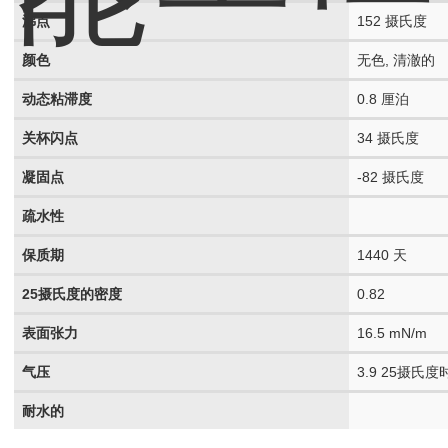
沸点
152 摄氏度
颜色
无色, 清澈的
动态粘滞度
0.8 厘泊
关杯闪点
34 摄氏度
凝固点
-82 摄氏度
疏水性
保质期
1440 天
25摄氏度的密度
0.82
表面张力
16.5 mN/m
气压
3.9 25摄氏
耐水的