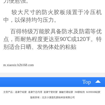
力便愈强。
较大尺寸的防火胶板须置于冷压机
中，以保持均匀压力。
百得特级万能胶具备防水及防霜等优
点，而耐热程度更达至90℃或120℉。特
别适合日晒、发热体处的粘贴
m.xiaoxiz.b2b168.com
Top
主营产品：道康宁硅胶 道康宁总代理 道康宁密封胶 施敏打硬硅胶 3M胶粘剂 KONISHI硅胶
版权所有：北京小溪曾氏胶粘科技有限公司