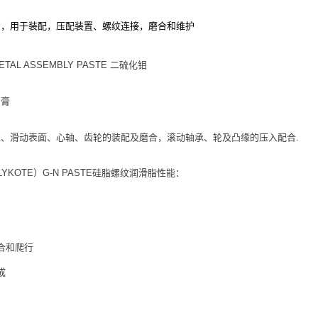
剂，用于装配，压配装置、螺纹连接，磨合和维护
METAL ASSEMBLY PASTE 二硫化钼
油膏
、滑动表面、心轴、齿轮的装配及磨合，滚动轴承、轮及凸缘的压入配合.
YKOTE）G-N PASTE硅脂螺纹润滑脂性能：
合和爬行
成