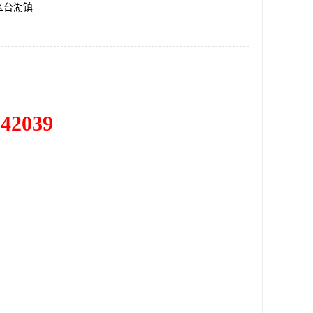
区台湖镇
342039