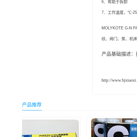
6．有助于拆卸
ergo环氧树脂结构胶
7．工作温度，℃-25
德莎tesa
MOLYKOTE 
关东化成
纹、阀门、泵、机
Molykote(磨力可)
产品基础描述：
日本AUTO化工
野川化学
http://www.bjxiaoxi
harves哈维斯
3M胶带
产品推荐
美国氰特CTTEC
Sankol(岸本)
乐泰 Loctite