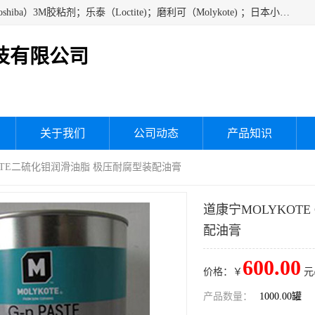
经销美国道康宁（DOW CORNING）硅胶；通用/东芝（GE/Toshiba）3M胶粘剂；乐泰（Loctite)；磨利可（Molykote) ；日本小西（KONISHI）硅胶；施敏打硬,硅胶；信越 产品；关东化成防潮披腹胶 ；三键；索尼；韩国Diabond，等各种电子电机电器进口硅胶产品、硅脂、硅油，经销美国道康宁（DOW CORNING）硅胶等
技有限公司
关于我们
公司动态
产品知识
 PASTE二硫化钼润滑油脂 极压耐腐型装配油膏
道康宁MOLYKOTE
配油膏
600.00
价格：￥
元
产品数量：
1000.00罐