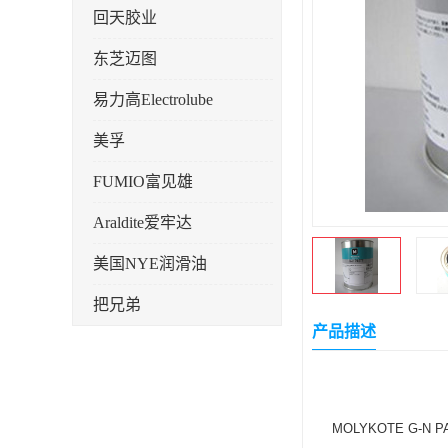
回天胶业
东芝迈图
易力高Electrolube
美孚
FUMIO富见雄
Araldite爱牢达
美国NYE润滑油
把兄弟
产品描述
天山可塞新
鼎恒达
日立化成
MOLYKOTE G-N P