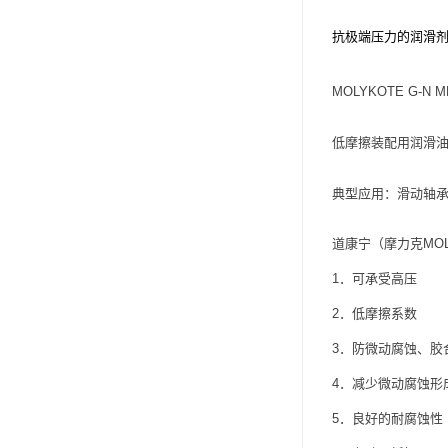
可赛新
抗极端压力的润滑
施敏打硬,superx80
MOLYKOTE G-N 
美国PERMATEX胶粘剂
ergo.厌氧胶
低摩擦装配用润滑
索尼化学
典型应用：滑动轴承
日本threebond胶粘剂
道康宁（摩力克MOL
德国克鲁勃（KLUBE）
1．可承受高压
双键
2．低摩擦系数
韩国东部化学
3．防微动腐蚀、胶
4．减少微动腐蚀形
德国Wurth集团Kislin
5．良好的耐腐蚀性
ergo.丙烯酸结构胶