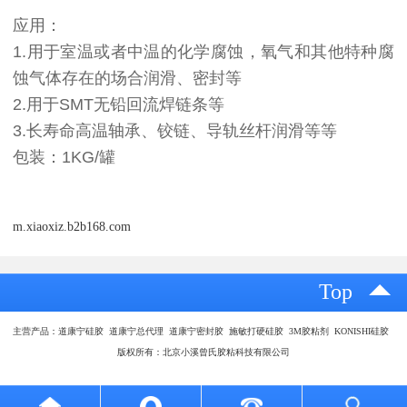
应用：
1.用于室温或者中温的化学腐蚀，氧气和其他特种腐
蚀气体存在的场合润滑、密封等
2.用于SMT无铅回流焊链条等
3.长寿命高温轴承、铰链、导轨丝杆润滑等等
包装：1KG/罐
m.xiaoxiz.b2b168.com
Top
主营产品：道康宁硅胶 道康宁总代理 道康宁密封胶 施敏打硬硅胶 3M胶粘剂 KONISHI硅胶
版权所有：北京小溪曾氏胶粘科技有限公司